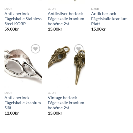
DJUR
DJUR
DJUR
Antik berlock
Antiksilver berlock
Antik berlock
Fågelskalle Stainless
Fågelskalle kranium
Fågelskalle kranium
Steel KORP
bohéme 2st
Platt
59,00
kr
15,00
kr
15,00
kr
Lägg
Lägg
till i
till i
önskelistan
önskelistan
DJUR
DJUR
Antik berlock
Vintage berlock
Fågelskalle kranium
Fågelskalle kranium
Slät
bohéme 2st
12,00
kr
15,00
kr