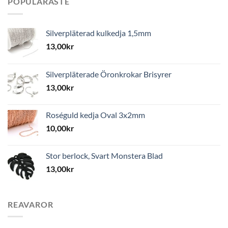
POPULÄRASTE
Silverpläterad kulkedja 1,5mm
13,00
kr
Silverpläterade Öronkrokar Brisyrer
13,00
kr
Roséguld kedja Oval 3x2mm
10,00
kr
Stor berlock, Svart Monstera Blad
13,00
kr
REAVAROR