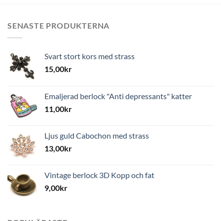
SENASTE PRODUKTERNA
Svart stort kors med strass
15,00
kr
Emaljerad berlock "Anti depressants" katter
11,00
kr
Ljus guld Cabochon med strass
13,00
kr
Vintage berlock 3D Kopp och fat
9,00
kr