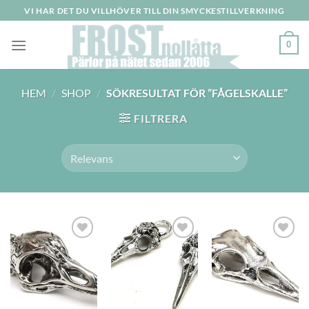
Skip
VI HAR DET DU VILLHÖVER TILL DIN SMYCKESTILLVERKNING
to
content
0
HEM
/
SHOP
/
SÖKRESULTAT FÖR ”FÅGELSKALLE”
FILTRERA
Lägg
Lägg
Lägg
till i
till i
till i
önskelistan
önskelistan
önskelistan