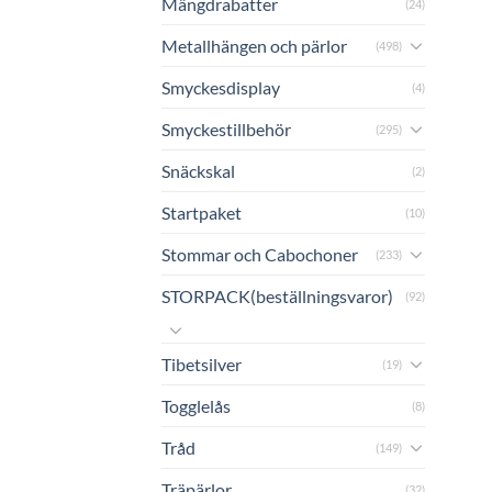
Mängdrabatter
(24)
Metallhängen och pärlor
(498)
Smyckesdisplay
(4)
Smyckestillbehör
(295)
Snäckskal
(2)
Startpaket
(10)
Stommar och Cabochoner
(233)
STORPACK(beställningsvaror)
(92)
Tibetsilver
(19)
Togglelås
(8)
Tråd
(149)
Träpärlor
(32)