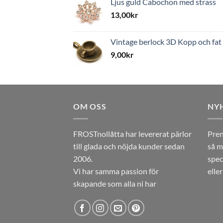
Ljus guld Cabochon med strass
13,00
kr
Vintage berlock 3D Kopp och fat
9,00
kr
OM OSS
NY
FROSTnollåtta har levererat pärlor
Pren
till glada och nöjda kunder sedan
så m
2006.
spec
Vi har samma passion för
elle
skapande som alla ni har