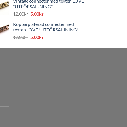
Vintage connecter med texten LOVE
var:
är:
*UTFÖRSÄLJNING*
8,00kr.
4,00kr.
Det
Det
12,00
kr
5,00
kr
ursprungliga
nuvarande
Kopparpläterad connecter med
priset
priset
texten LOVE *UTFÖRSÄLJNING*
var:
är:
Det
Det
12,00
kr
5,00
kr
12,00kr.
5,00kr.
ursprungliga
nuvarande
priset
priset
var:
är:
12,00kr.
5,00kr.