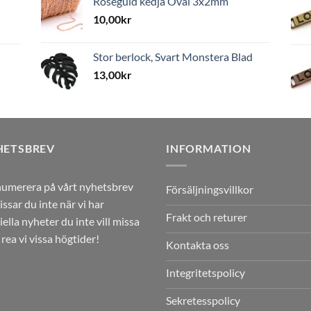
Roséguld kedja Oval 3x2mm
10,00
kr
Stor berlock, Svart Monstera Blad
13,00
kr
HETSBREV
INFORMATION
umerera på vårt nyhetsbrev
Försäljningsvillkor
issar du inte när vi har
Frakt och returer
iella nyheter du inte vill missa
r rea vi vissa högtider!
Kontakta oss
Integritetspolicy
Sekretesspolicy