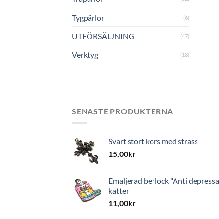
Tygpärlor
(6)
UTFÖRSÄLJNING
(47)
Verktyg
(18)
SENASTE PRODUKTERNA
Svart stort kors med strass
15,00
kr
Emaljerad berlock "Anti depressa
katter
11,00
kr