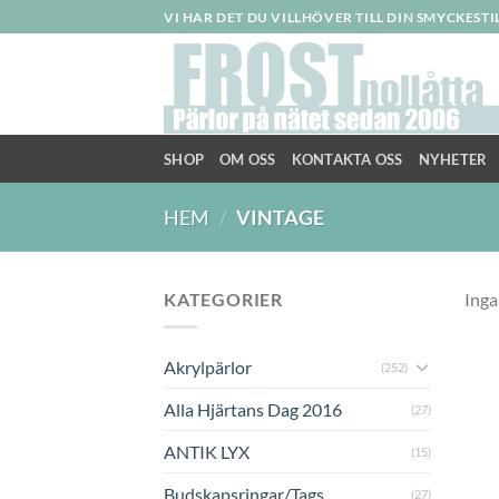
Skip
VI HAR DET DU VILLHÖVER TILL DIN SMYCKEST
to
content
SHOP
OM OSS
KONTAKTA OSS
NYHETER
HEM
/
VINTAGE
KATEGORIER
Inga
Akrylpärlor
(252)
Alla Hjärtans Dag 2016
(27)
ANTIK LYX
(15)
Budskapsringar/Tags
(27)