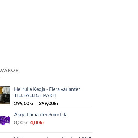
AVAROR
Hel rulle Kedja - Flera varianter
TILLFÄLLIGT PARTI
299,00
kr
–
399,00
kr
Akryldiamanter 8mm Lila
Det
Det
8,00
kr
4,00
kr
ursprungliga
nuvarande
priset
priset