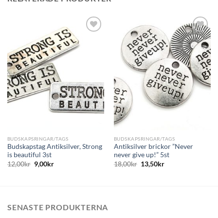
BUDSKAPSRINGAR/TAGS
BUDSKAPSRINGAR/TAGS
Budskapstag Antiksilver, Strong
Antiksilver brickor ”Never
is beautiful 3st
never give up!” 5st
12,00
kr
9,00
kr
18,00
kr
13,50
kr
SENASTE PRODUKTERNA