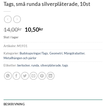
Tags, små runda silverpläterade, 10st
14,00
10,50
kr
kr
Slut i lager
Artikelnr:
M1931
Kategorier:
Budskapsringar/Tags
,
Geometri
,
Mängdrabatter
,
Metallhängen och pärlor
Etiketter:
berlocker
,
runda
,
silverpläterade
,
tags
BESKRIVNING