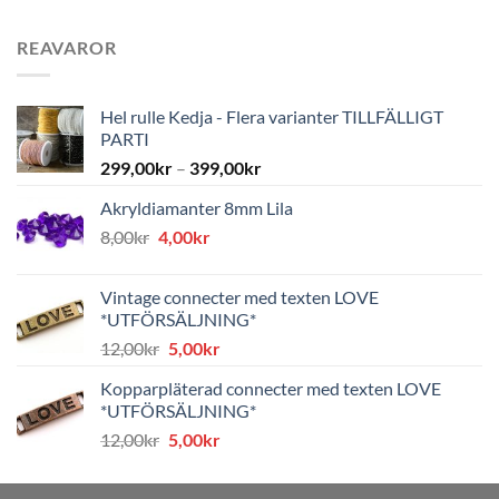
REAVAROR
Hel rulle Kedja - Flera varianter TILLFÄLLIGT
PARTI
299,00
kr
–
399,00
kr
Akryldiamanter 8mm Lila
Det
Det
8,00
kr
4,00
kr
ursprungliga
nuvarande
priset
priset
Vintage connecter med texten LOVE
var:
är:
*UTFÖRSÄLJNING*
8,00kr.
4,00kr.
Det
Det
12,00
kr
5,00
kr
ursprungliga
nuvarande
Kopparpläterad connecter med texten LOVE
priset
priset
*UTFÖRSÄLJNING*
var:
är:
Det
Det
12,00
kr
5,00
kr
12,00kr.
5,00kr.
ursprungliga
nuvarande
priset
priset