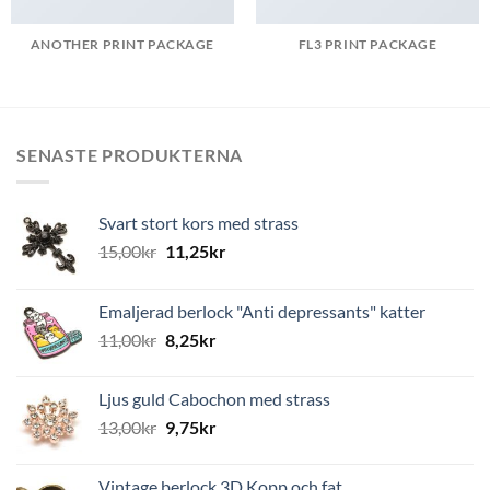
ANOTHER PRINT PACKAGE
FL3 PRINT PACKAGE
SENASTE PRODUKTERNA
Svart stort kors med strass
15,00
kr
11,25
kr
Emaljerad berlock "Anti depressants" katter
11,00
kr
8,25
kr
Ljus guld Cabochon med strass
13,00
kr
9,75
kr
Vintage berlock 3D Kopp och fat