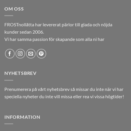
var:
är:
OM OSS
12,00kr.
5,00kr.
FROSTnollåtta har levererat pärlor till glada och nöjda
kunder sedan 2006.
Vi har samma passion för skapande som alla ni har
NYHETSBREV
Prenumerera på vårt nyhetsbrev så missar du inte när vi har
speciella nyheter du inte vill missa eller rea vi vissa högtider!
INFORMATION