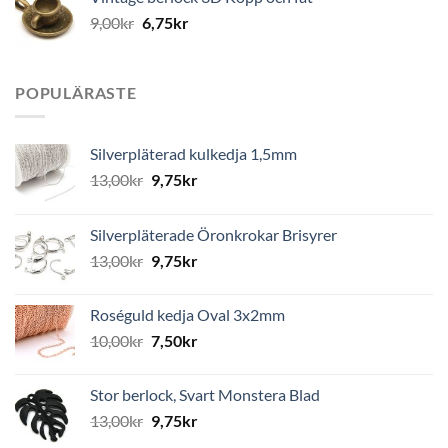
9,00
kr
6,75
kr
POPULÄRASTE
Silverpläterad kulkedja 1,5mm
13,00
kr
9,75
kr
Silverpläterade Öronkrokar Brisyrer
13,00
kr
9,75
kr
Roséguld kedja Oval 3x2mm
10,00
kr
7,50
kr
Stor berlock, Svart Monstera Blad
13,00
kr
9,75
kr