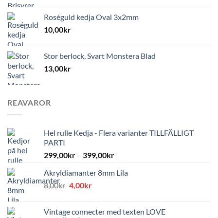
Roséguld kedja Oval 3x2mm
10,00
kr
Stor berlock, Svart Monstera Blad
13,00
kr
REAVAROR
Hel rulle Kedja - Flera varianter TILLFÄLLIGT
PARTI
299,00
kr
–
399,00
kr
Akryldiamanter 8mm Lila
Det
Det
8,00
kr
4,00
kr
ursprungliga
nuvarande
priset
priset
Vintage connecter med texten LOVE
var:
är: