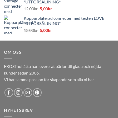
*UTFÖRSÄLJNING*
8,00kr.
4,00kr.
Det
Det
12,00
kr
5,00
kr
ursprungliga
nuvarande
Kopparpläterad connecter med texten LOVE
priset
priset
*UTFÖRSÄLJNING*
var:
är:
Det
Det
12,00
kr
5,00
kr
12,00kr.
5,00kr.
ursprungliga
nuvarande
priset
priset
var:
är:
OM OSS
12,00kr.
5,00kr.
FROSTnollåtta har levererat pärlor till glada och nöjda
kunder sedan 2006.
Vi har samma passion för skapande som alla ni har
NYHETSBREV