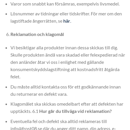
Varor som snabbt kan försämras, exempelvis livsmedel.
Lösnummer av tidningar eller tidskrifter. För mer om den
lagstiftade ångerrätten, se
här
.
Reklamation och klagomål
Vi besiktigar alla produkter innan dessa skickas till dig.
Skulle produkten ändå vara skadad eller felexpedierad när
den anländer åtar vi oss i enlighet med gällande
konsumentskyddslagstiftning att kostnadsfritt åtgärda
felet.
Du måste alltid kontakta oss för ett godkännande innan
du returnerar en defekt vara.
Klagomålet ska skickas omedelbart efter att defekten har
upptäckts. 6.1
Hur går du tillväga vid reklamation?
Eventuella fel och defekt ska alltid reklameras till
info@frost08.se där du anger ditt namn, din adress, e-