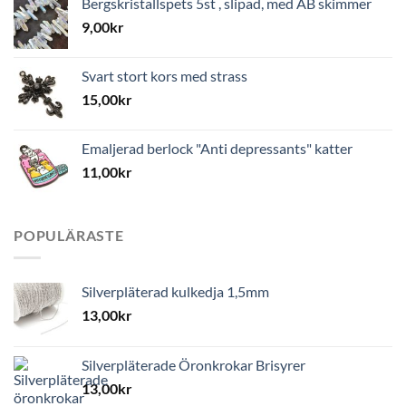
Bergskristallspets 5st , slipad, med AB skimmer
9,00
kr
Svart stort kors med strass
15,00
kr
Emaljerad berlock "Anti depressants" katter
11,00
kr
POPULÄRASTE
Silverpläterad kulkedja 1,5mm
13,00
kr
Silverpläterade Öronkrokar Brisyrer
13,00
kr