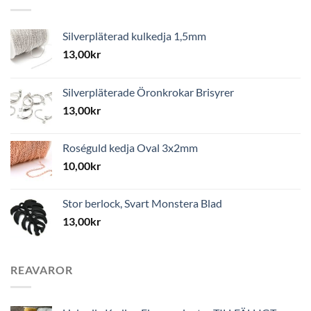
Silverpläterad kulkedja 1,5mm
13,00
kr
Silverpläterade Öronkrokar Brisyrer
13,00
kr
Roséguld kedja Oval 3x2mm
10,00
kr
Stor berlock, Svart Monstera Blad
13,00
kr
REAVAROR