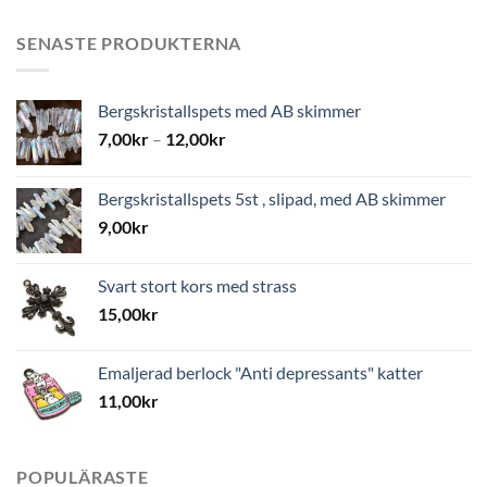
SENASTE PRODUKTERNA
Bergskristallspets med AB skimmer
7,00
kr
–
12,00
kr
Bergskristallspets 5st , slipad, med AB skimmer
9,00
kr
Svart stort kors med strass
15,00
kr
Emaljerad berlock "Anti depressants" katter
11,00
kr
POPULÄRASTE