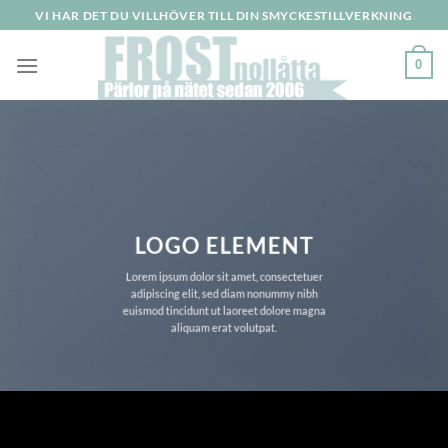
Skip
VI HAR DET DU VILLHÖVER TILL DIN SMYCKESTILLVERKNING
to
content
0
LOGO ELEMENT
Lorem ipsum dolor sit amet, consectetuer
adipiscing elit, sed diam nonummy nibh
euismod tincidunt ut laoreet dolore magna
aliquam erat volutpat.