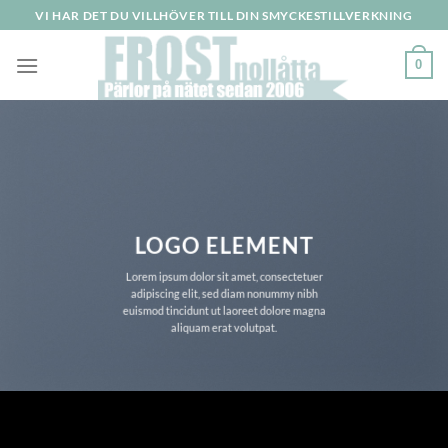
Skip
VI HAR DET DU VILLHÖVER TILL DIN SMYCKESTILLVERKNING
to
content
0
LOGO ELEMENT
Lorem ipsum dolor sit amet, consectetuer
adipiscing elit, sed diam nonummy nibh
euismod tincidunt ut laoreet dolore magna
aliquam erat volutpat.