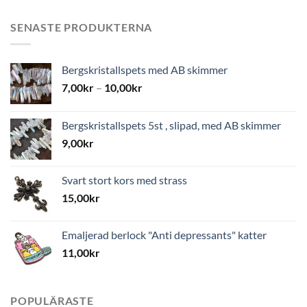
SENASTE PRODUKTERNA
Bergskristallspets med AB skimmer
7,00
kr
–
10,00
kr
Bergskristallspets 5st , slipad, med AB skimmer
9,00
kr
Svart stort kors med strass
15,00
kr
Emaljerad berlock "Anti depressants" katter
11,00
kr
POPULÄRASTE