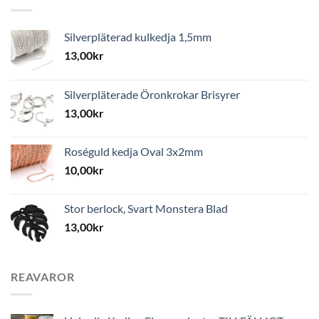
Silverpläterad kulkedja 1,5mm
13,00
kr
Silverpläterade Öronkrokar Brisyrer
13,00
kr
Roséguld kedja Oval 3x2mm
10,00
kr
Stor berlock, Svart Monstera Blad
13,00
kr
REAVAROR