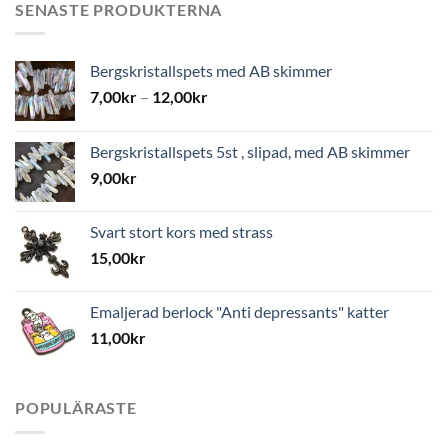
SENASTE PRODUKTERNA
Bergskristallspets med AB skimmer
7,00
kr
–
12,00
kr
Bergskristallspets 5st , slipad, med AB skimmer
9,00
kr
Svart stort kors med strass
15,00
kr
Emaljerad berlock "Anti depressants" katter
11,00
kr
POPULÄRASTE