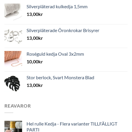
Silverpläterad kulkedja 1,5mm
13,00
kr
Silverpläterade Öronkrokar Brisyrer
13,00
kr
Roséguld kedja Oval 3x2mm
10,00
kr
Stor berlock, Svart Monstera Blad
13,00
kr
REAVAROR
Hel rulle Kedja - Flera varianter TILLFÄLLIGT
PARTI