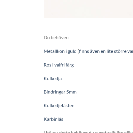
Du behöver:
Metallkon i guld
(
finns även en lite större var
Ros i valfri färg
Kulkedja
Bindringar 5mm
Kulkedjefästen
Karbinlås
Utöver detta behöver du eventuellt lite olik