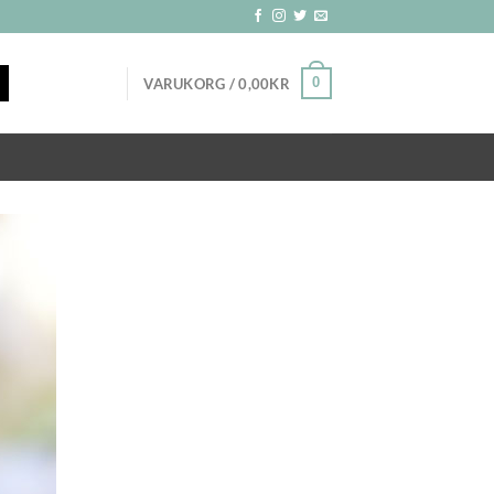
0
VARUKORG /
0,00
KR