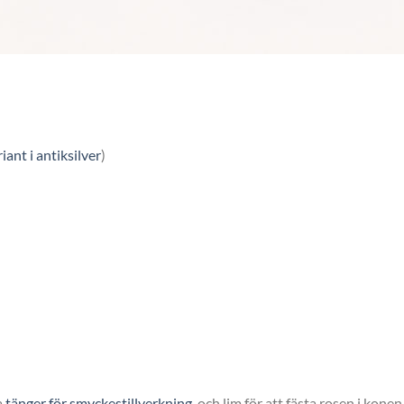
iant i antiksilver
)
a
tänger för smyckestillverkning
och lim för att fästa rosen i konen