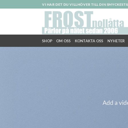
Skip
VI HAR DET DU VILLHÖVER TILL DIN SMYCKEST
to
content
SHOP
OM OSS
KONTAKTA OSS
NYHETER
Add a vid