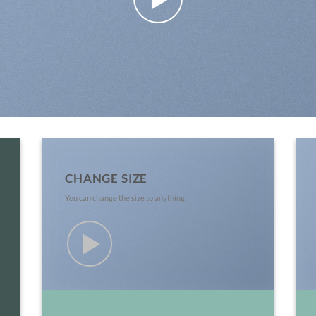
CHANGE SIZE
You can change the size to anything