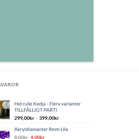
AVAROR
Hel rulle Kedja - Flera varianter
TILLFÄLLIGT PARTI
299,00
kr
–
399,00
kr
Akryldiamanter 8mm Lila
Det
Det
8,00
kr
4,00
kr