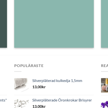
POPULÄRASTE
RE
Silverpläterad kulkedja 1,5mm
13,00
kr
nts"
Silverpläterade Öronkrokar Brisyrer
13,00
kr