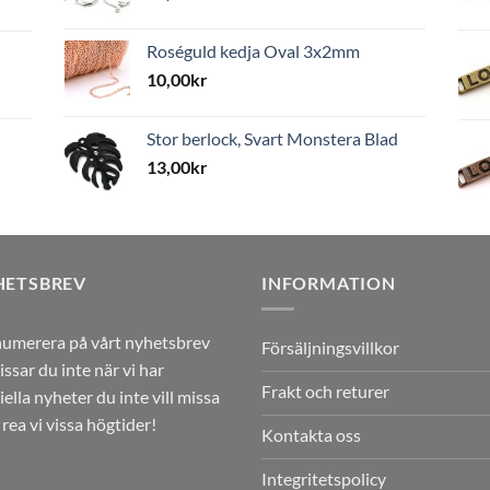
Roséguld kedja Oval 3x2mm
10,00
kr
Stor berlock, Svart Monstera Blad
13,00
kr
HETSBREV
INFORMATION
umerera på vårt nyhetsbrev
Försäljningsvillkor
issar du inte när vi har
Frakt och returer
iella nyheter du inte vill missa
r rea vi vissa högtider!
Kontakta oss
Integritetspolicy