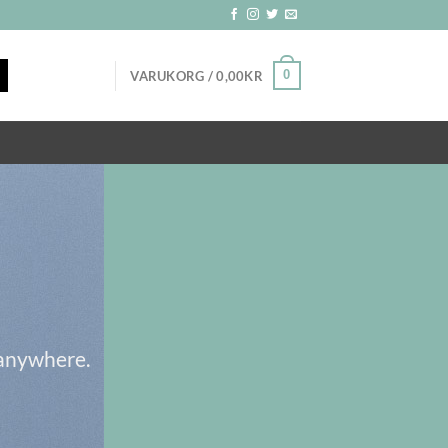
0
VARUKORG /
0,00
KR
 anywhere.