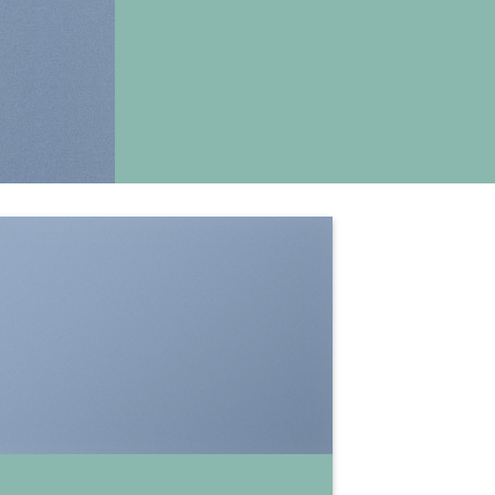
SHOW ON HOVER
Select between various hover effects