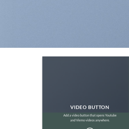
VIDEO BUTTON
Add a video button that opens Youtube
and Viemo videos anywhere.