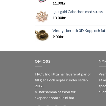
11,00
kr
Ljus guld Cabochon med strass
13,00
kr
Vintage berlock 3D Kopp och fat
9,00
kr
OM OSS
NY
FROSTnollåtta har levererat pärlor
Pren
till glada och nöjda kunder sedan
så m
2006.
spec
Vi har samma passion för
elle
skapande som alla ni har