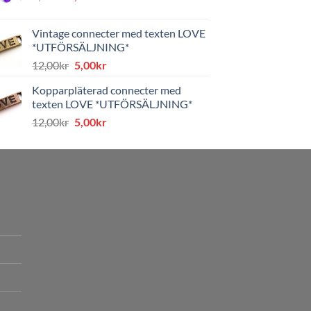
ursprungliga
nuvarande
priset
priset
Vintage connecter med texten LOVE
var:
är:
*UTFÖRSÄLJNING*
8,00kr.
4,00kr.
Det
Det
12,00
kr
5,00
kr
ursprungliga
nuvarande
Kopparpläterad connecter med
priset
priset
texten LOVE *UTFÖRSÄLJNING*
var:
är:
Det
Det
12,00
kr
5,00
kr
12,00kr.
5,00kr.
ursprungliga
nuvarande
priset
priset
var:
är:
12,00kr.
5,00kr.