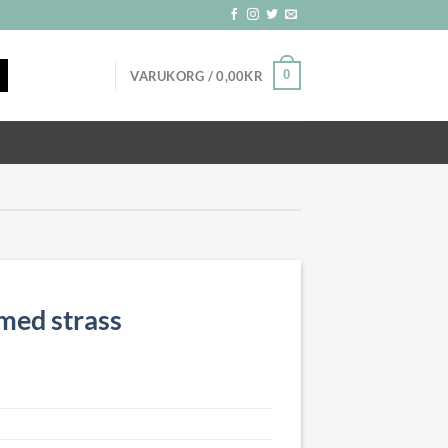
0
VARUKORG /
0,00
KR
 med strass