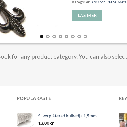
Kategorier:
Kors och Peace
,
Metal
LÄS MER
Book for any product category. You can also selec
POPULÄRASTE
RE
Silverpläterad kulkedja 1,5mm
13,00
kr