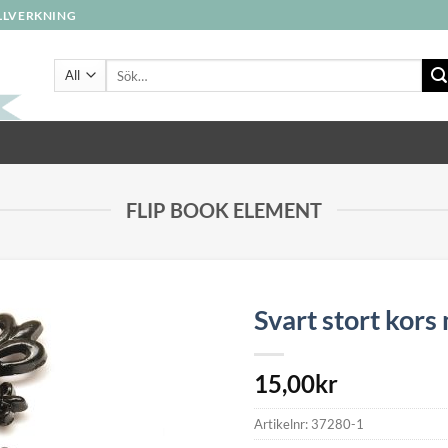
ILLVERKNING
Sök
efter:
FLIP BOOK ELEMENT
Svart stort kors
15,00
kr
Artikelnr:
37280-1