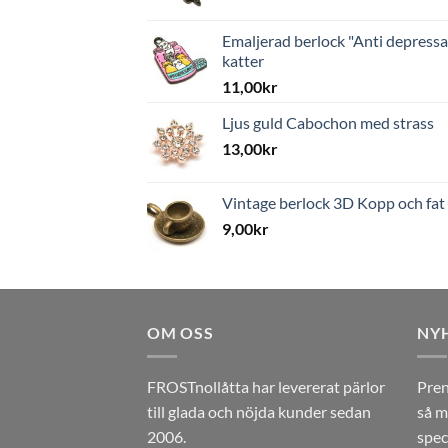
Emaljerad berlock "Anti depressa
katter
11,00
kr
Ljus guld Cabochon med strass
13,00
kr
Vintage berlock 3D Kopp och fat
9,00
kr
OM OSS
NY
FROSTnollåtta har levererat pärlor
Pren
till glada och nöjda kunder sedan
så m
2006.
spec