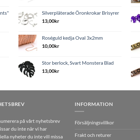
nts"
Silverpläterade Öronkrokar Brisyrer
13,00
kr
Roséguld kedja Oval 3x2mm
10,00
kr
Stor berlock, Svart Monstera Blad
13,00
kr
HETSBREV
INFORMATION
umerera på vårt nyhetsbrev
Försäljningsvillkor
issar du inte när vi har
Frakt och returer
iella nyheter du inte vill missa