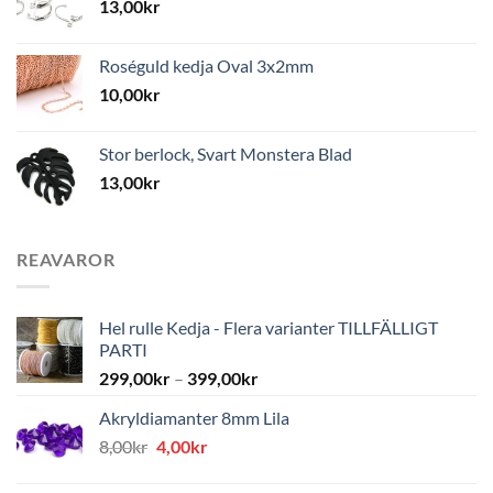
13,00
kr
Roséguld kedja Oval 3x2mm
10,00
kr
Stor berlock, Svart Monstera Blad
13,00
kr
REAVAROR
Hel rulle Kedja - Flera varianter TILLFÄLLIGT
PARTI
299,00
kr
–
399,00
kr
Akryldiamanter 8mm Lila
Det
Det
8,00
kr
4,00
kr
ursprungliga
nuvarande
priset
priset