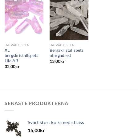
Lägg
Lägg
till i
till i
önskelistan
önskelistan
HALVÄDELSTEN
HALVÄDELSTEN
XL
Bergskristallspets
bergskristallspets
ofärgad 5st
Lila AB
13,00
kr
32,00
kr
SENASTE PRODUKTERNA
Svart stort kors med strass
15,00
kr