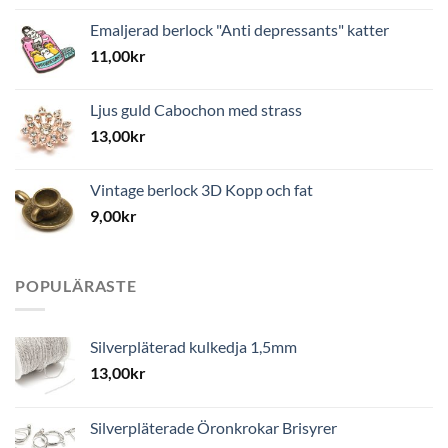
Emaljerad berlock "Anti depressants" katter
11,00
kr
Ljus guld Cabochon med strass
13,00
kr
Vintage berlock 3D Kopp och fat
9,00
kr
POPULÄRASTE
Silverpläterad kulkedja 1,5mm
13,00
kr
Silverpläterade Öronkrokar Brisyrer