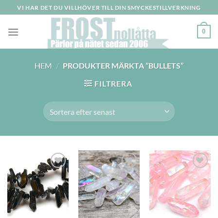
Skip
VI HAR DET DU VILLHÖVER TILL DIN SMYCKESTILLVERKNING
to
content
0
HEM
/
PRODUKTER MÄRKTA ”BULLETS”
FILTRERA
Lägg
Lägg
Lägg
till i
till i
till i
önskelistan
önskelistan
önskelistan