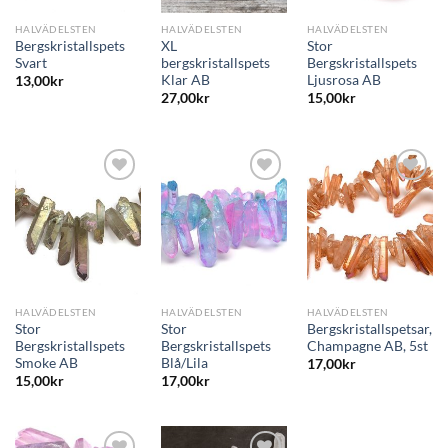
HALVÄDELSTEN
HALVÄDELSTEN
HALVÄDELSTEN
Bergskristallspets
XL
Stor
Svart
bergskristallspets
Bergskristallspets
Klar AB
Ljusrosa AB
13,00
kr
27,00
kr
15,00
kr
Lägg
Lägg
Lägg
till i
till i
till i
önskelistan
önskelistan
önskelistan
HALVÄDELSTEN
HALVÄDELSTEN
HALVÄDELSTEN
Stor
Stor
Bergskristallspetsar,
Bergskristallspets
Bergskristallspets
Champagne AB, 5st
Smoke AB
Blå/Lila
17,00
kr
15,00
kr
17,00
kr