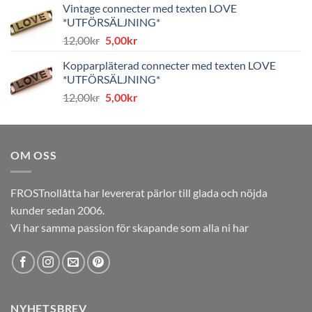
Vintage connecter med texten LOVE
var:
är:
*UTFÖRSÄLJNING*
8,00kr.
4,00kr.
Det
Det
12,00
kr
5,00
kr
ursprungliga
nuvarande
Kopparpläterad connecter med texten LOVE
priset
priset
*UTFÖRSÄLJNING*
var:
är:
Det
Det
12,00
kr
5,00
kr
12,00kr.
5,00kr.
ursprungliga
nuvarande
priset
priset
var:
är:
OM OSS
12,00kr.
5,00kr.
FROSTnollåtta har levererat pärlor till glada och nöjda
kunder sedan 2006.
Vi har samma passion för skapande som alla ni har
NYHETSBREV