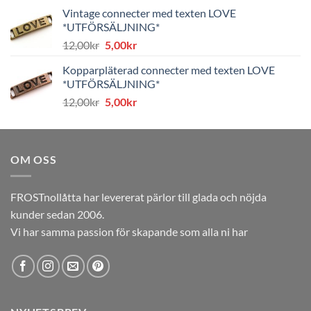
priset
priset
Vintage connecter med texten LOVE
var:
är:
*UTFÖRSÄLJNING*
8,00kr.
4,00kr.
Det
Det
12,00
kr
5,00
kr
ursprungliga
nuvarande
Kopparpläterad connecter med texten LOVE
priset
priset
*UTFÖRSÄLJNING*
var:
är:
Det
Det
12,00
kr
5,00
kr
12,00kr.
5,00kr.
ursprungliga
nuvarande
priset
priset
var:
är:
OM OSS
12,00kr.
5,00kr.
FROSTnollåtta har levererat pärlor till glada och nöjda
kunder sedan 2006.
Vi har samma passion för skapande som alla ni har