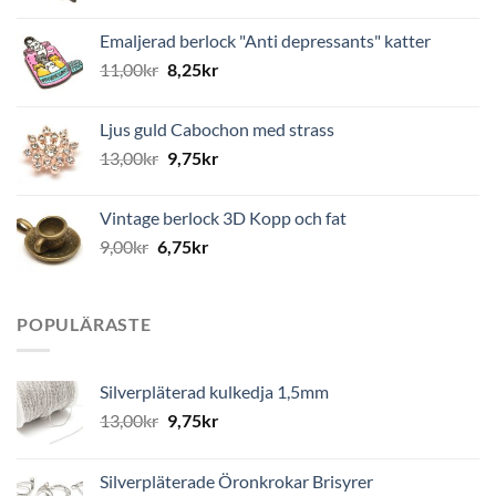
Emaljerad berlock "Anti depressants" katter
11,00
kr
8,25
kr
Ljus guld Cabochon med strass
13,00
kr
9,75
kr
Vintage berlock 3D Kopp och fat
9,00
kr
6,75
kr
POPULÄRASTE
Silverpläterad kulkedja 1,5mm
13,00
kr
9,75
kr
Silverpläterade Öronkrokar Brisyrer