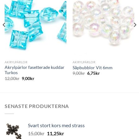
Lägg
Lägg
till i
till i
önskelistan
önskelistan
AKRYLPÄRLOR
AKRYLPÄRLOR
Akrylpärlor fasetterade kuddar
Såpbubblor Vit 6mm
Turkos
9,00
kr
6,75
kr
12,00
kr
9,00
kr
SENASTE PRODUKTERNA
Svart stort kors med strass
15,00
kr
11,25
kr