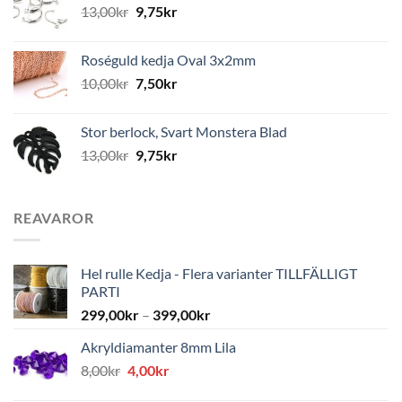
13,00
kr
9,75
kr
Roséguld kedja Oval 3x2mm
10,00
kr
7,50
kr
Stor berlock, Svart Monstera Blad
13,00
kr
9,75
kr
REAVAROR
Hel rulle Kedja - Flera varianter TILLFÄLLIGT
PARTI
299,00
kr
–
399,00
kr
Akryldiamanter 8mm Lila
Det
Det
8,00
kr
4,00
kr
ursprungliga
nuvarande