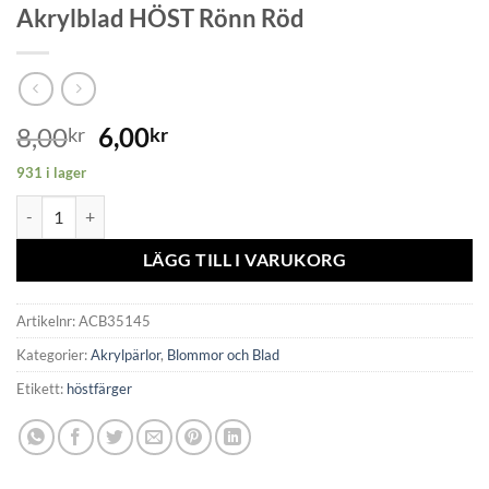
Akrylblad HÖST Rönn Röd
8,00
6,00
kr
kr
931 i lager
Akrylblad HÖST Rönn Röd mängd
LÄGG TILL I VARUKORG
Artikelnr:
ACB35145
Kategorier:
Akrylpärlor
,
Blommor och Blad
Etikett:
höstfärger