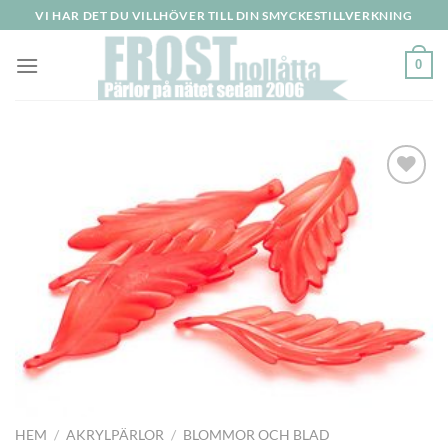
Skip
VI HAR DET DU VILLHÖVER TILL DIN SMYCKESTILLVERKNING
to
content
0
Lägg
till i
önskelistan
HEM
/
AKRYLPÄRLOR
/
BLOMMOR OCH BLAD