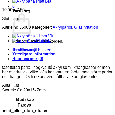
0
10,00
kr
7,50
kr
Varukorg
Slut i lager
Artikelnr:
35083
Kategorier:
Akrylpärlor
,
Glasimitation
Inga produkter i varukorgen.
Beskrivning
Gå tillbaka till butiken
Ytterligare information
Recensioner (0)
fasetterad pärla i högkvalité akryl som liknar glaspärlor men
har mindre vikt vilket ofta kan vara en fördel med större pärlor
och hängen! Och de är även hållbarare än glaspärlor.
Antal: 1st
Storlek: Ca 20x15x7mm
Budskap
Färgval
med_eller_utan_strass