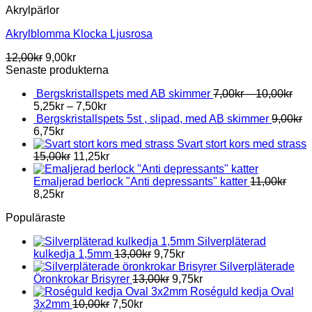
Akrylpärlor
Akrylblomma Klocka Ljusrosa
12,00
kr
9,00
kr
Senaste produkterna
Bergskristallspets med AB skimmer
7,00
kr
–
10,00
kr
5,25
kr
–
7,50
kr
Bergskristallspets 5st , slipad, med AB skimmer
9,00
kr
6,75
kr
Svart stort kors med strass
15,00
kr
11,25
kr
Emaljerad berlock "Anti depressants" katter
11,00
kr
8,25
kr
Populäraste
Silverpläterad
kulkedja 1,5mm
13,00
kr
9,75
kr
Silverpläterade
Öronkrokar Brisyrer
13,00
kr
9,75
kr
Roséguld kedja Oval
3x2mm
10,00
kr
7,50
kr