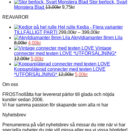
Stor berlock, Svart
Monstera Blad
13,00
kr
9,75
kr
REAVAROR
Hel rulle Kedja - Flera varianter
TILLFÄLLIGT PARTI
299,00
kr
–
399,00
kr
Akryldiamanter 8mm Lila
Det
Det
8,00
kr
4,00
kr
ursprungliga
nuvarande
Vintage
priset
priset
connecter med texten LOVE *UTFÖRSÄLJNING*
var:
Det
är:
Det
12,00
kr
5,00
kr
8,00kr.
ursprungliga
4,00kr.
nuvarande
priset
priset
Kopparpläterad connecter med texten LOVE
var:
är:
Det
Det
*UTFÖRSÄLJNING*
12,00
kr
5,00
kr
12,00kr.
5,00kr.
ursprungliga
nuvarande
Om oss
priset
priset
var:
är:
FROSTnollåtta har levererat pärlor till glada och nöjda
12,00kr.
5,00kr.
kunder sedan 2006.
Vi har samma passion för skapande som alla ni har
Nyhetsbrev
Prenumerera på vårt nyhetsbrev så missar du inte när vi har
speciella nyheter du inte vill missa eller rea vi vissa högtider!