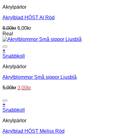
Akrylpärlor
Akrylblad HÖST Al Röd
8,00
kr
6,00
kr
Rea!
+
Snabbkoll
Akrylpärlor
Akrylblommor Små sippor Ljusblå
Det
Det
5,00
kr
3,00
kr
ursprungliga
nuvarande
priset
priset
var:
är:
+
5,00kr.
3,00kr.
Snabbkoll
Akrylpärlor
Akrylblad HÖST Meliss Röd