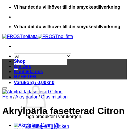
Skip
Vi har det du villhöver till din smyckestillverkning
to
content
Vi har det du villhöver till din smyckestillverkning
Sök
Shop
efter:
Om Oss
Kontakta oss
NYHETER
Varukorg /
0,00
kr
0
Hem
/
Akrylpärlor
/
Glasimitation
Akrylpärla fasetterad Citron
Inga produkter i varukorgen.
Gå tillbaka till butiken