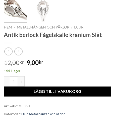
HEM
/
METALLHÄNGEN OCH PÄRLOR
/
DJUR
Antik berlock Fågelskalle kranium Slät
12,00
9,00
kr
kr
144 i lager
Antik berlock Fågelskalle kranium Slät mängd
LÄGG TILL I VARUKORG
Artikelnr:
M0850
Kategorier:
Djur
,
Metallhängen och pärlor