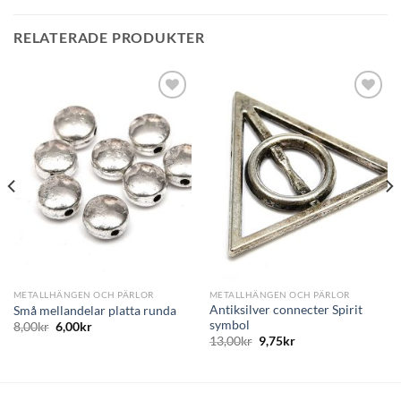
RELATERADE PRODUKTER
Lägg
Lägg
till i
till i
önskelistan
önskelistan
METALLHÄNGEN OCH PÄRLOR
METALLHÄNGEN OCH PÄRLOR
Antiksilver connecter Spirit
Små mellandelar platta runda
symbol
8,00
kr
6,00
kr
13,00
kr
9,75
kr