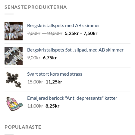
SENASTE PRODUKTERNA
Bergskristallspets med AB skimmer
7,00
kr
–
10,00
kr
5,25
kr
–
7,50
kr
Bergskristallspets 5st , slipad, med AB skimmer
9,00
kr
6,75
kr
Svart stort kors med strass
15,00
kr
11,25
kr
Emaljerad berlock "Anti depressants" katter
11,00
kr
8,25
kr
POPULÄRASTE