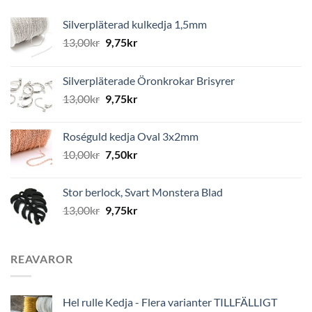
Silverpläterad kulkedja 1,5mm
13,00
kr
9,75
kr
Silverpläterade Öronkrokar Brisyrer
13,00
kr
9,75
kr
Roséguld kedja Oval 3x2mm
10,00
kr
7,50
kr
Stor berlock, Svart Monstera Blad
13,00
kr
9,75
kr
REAVAROR
Hel rulle Kedja - Flera varianter TILLFÄLLIGT