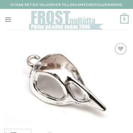
Skip
VI HAR DET DU VILLHÖVER TILL DIN SMYCKESTILLVERKNING
to
content
0
Lägg
till i
önskelistan