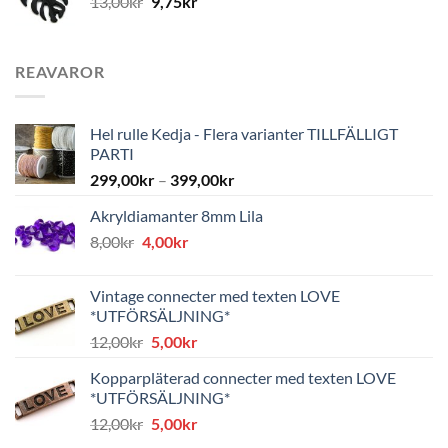
13,00
kr
9,75
kr
REAVAROR
Hel rulle Kedja - Flera varianter TILLFÄLLIGT
PARTI
299,00
kr
–
399,00
kr
Akryldiamanter 8mm Lila
Det
Det
8,00
kr
4,00
kr
ursprungliga
nuvarande
priset
priset
Vintage connecter med texten LOVE
var:
är:
*UTFÖRSÄLJNING*
8,00kr.
4,00kr.
Det
Det
12,00
kr
5,00
kr
ursprungliga
nuvarande
Kopparpläterad connecter med texten LOVE
priset
priset
*UTFÖRSÄLJNING*
var:
är:
Det
Det
12,00
kr
5,00
kr
12,00kr.
5,00kr.
ursprungliga
nuvarande