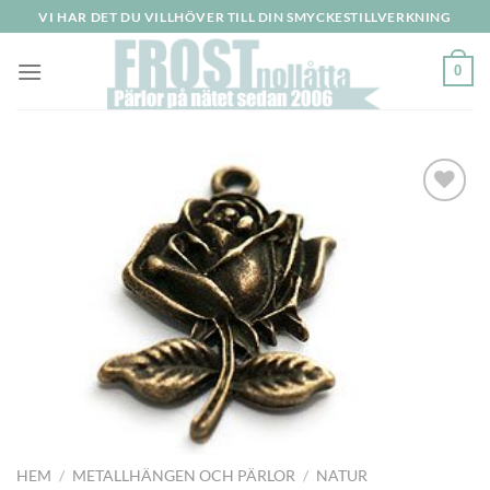
Skip
VI HAR DET DU VILLHÖVER TILL DIN SMYCKESTILLVERKNING
to
content
0
Lägg
till i
önskelistan
HEM
/
METALLHÄNGEN OCH PÄRLOR
/
NATUR