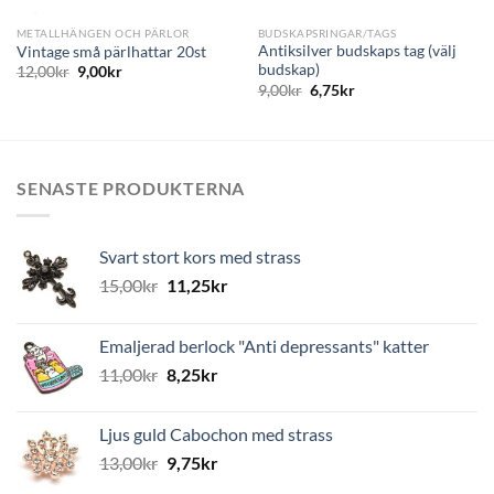
METALLHÄNGEN OCH PÄRLOR
BUDSKAPSRINGAR/TAGS
Antiksilver budskaps tag (välj
Vintage små pärlhattar 20st
budskap)
12,00
kr
9,00
kr
9,00
kr
6,75
kr
SENASTE PRODUKTERNA
Svart stort kors med strass
15,00
kr
11,25
kr
Emaljerad berlock "Anti depressants" katter
11,00
kr
8,25
kr
Ljus guld Cabochon med strass
13,00
kr
9,75
kr