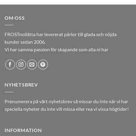
priset
priset
var:
är:
OM OSS
12,00kr.
5,00kr.
FROSTnollåtta har levererat pärlor till glada och nöjda
kunder sedan 2006.
Vi har samma passion för skapande som alla ni har
NYHETSBREV
Prenumerera på vårt nyhetsbrev så missar du inte när vi har
speciella nyheter du inte vill missa eller rea vi vissa högtider!
INFORMATION