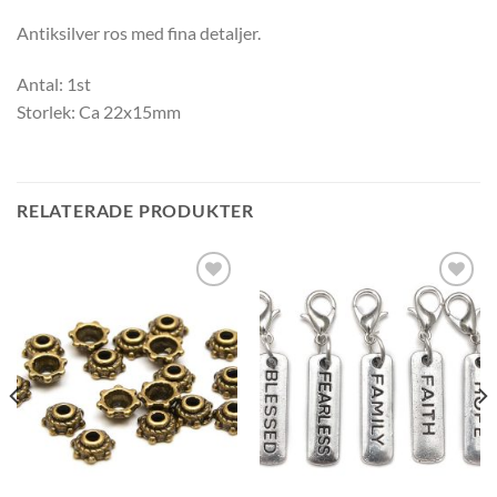
Antiksilver ros med fina detaljer.
Antal: 1st
Storlek: Ca 22x15mm
RELATERADE PRODUKTER
Lägg
Lägg
till i
till i
önskelistan
önskelistan