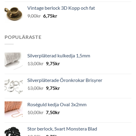
Vintage berlock 3D Kopp och fat
9,00
kr
6,75
kr
POPULÄRASTE
Silverpläterad kulkedja 1,5mm
13,00
kr
9,75
kr
Silverpläterade Öronkrokar Brisyrer
13,00
kr
9,75
kr
Roséguld kedja Oval 3x2mm
10,00
kr
7,50
kr
Stor berlock, Svart Monstera Blad