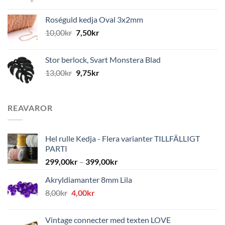
Roséguld kedja Oval 3x2mm
10,00
kr
7,50
kr
Stor berlock, Svart Monstera Blad
13,00
kr
9,75
kr
REAVAROR
Hel rulle Kedja - Flera varianter TILLFÄLLIGT
PARTI
299,00
kr
–
399,00
kr
Akryldiamanter 8mm Lila
Det
Det
8,00
kr
4,00
kr
ursprungliga
nuvarande
priset
priset
Vintage connecter med texten LOVE
var:
är: