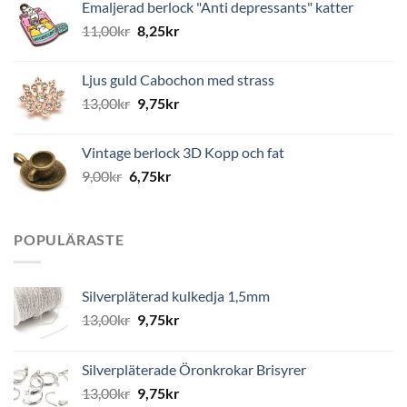
Emaljerad berlock "Anti depressants" katter
11,00
kr
8,25
kr
Ljus guld Cabochon med strass
13,00
kr
9,75
kr
Vintage berlock 3D Kopp och fat
9,00
kr
6,75
kr
POPULÄRASTE
Silverpläterad kulkedja 1,5mm
13,00
kr
9,75
kr
Silverpläterade Öronkrokar Brisyrer
13,00
kr
9,75
kr