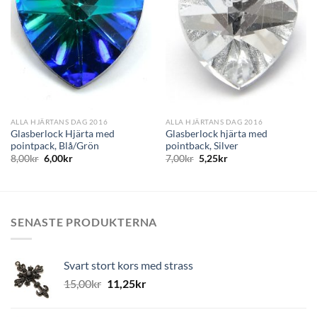
till i
till i
önskelistan
önskelistan
ALLA HJÄRTANS DAG 2016
ALLA HJÄRTANS DAG 2016
Glasberlock Hjärta med
Glasberlock hjärta med
pointpack, Blå/Grön
pointback, Silver
8,00
kr
6,00
kr
7,00
kr
5,25
kr
SENASTE PRODUKTERNA
Svart stort kors med strass
15,00
kr
11,25
kr