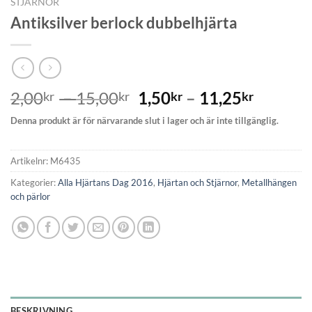
STJÄRNOR
Antiksilver berlock dubbelhjärta
2,00
–
15,00
1,50
–
11,25
kr
kr
kr
kr
Denna produkt är för närvarande slut i lager och är inte tillgänglig.
Artikelnr:
M6435
Kategorier:
Alla Hjärtans Dag 2016
,
Hjärtan och Stjärnor
,
Metallhängen
och pärlor
BESKRIVNING