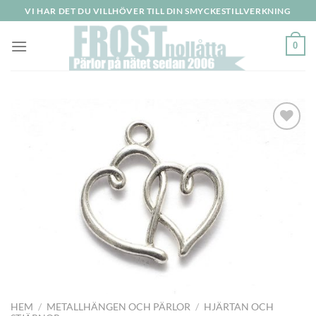
Skip
VI HAR DET DU VILLHÖVER TILL DIN SMYCKESTILLVERKNING
to
content
0
Lägg
till i
önskelistan
HEM
/
METALLHÄNGEN OCH PÄRLOR
/
HJÄRTAN OCH