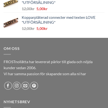
*UTFÖRSÄLJNING*
8,00kr.
4,00kr.
Det
Det
12,00
kr
5,00
kr
ursprungliga
nuvarande
Kopparpläterad connecter med texten LOVE
priset
priset
*UTFÖRSÄLJNING*
var:
är:
Det
Det
12,00
kr
5,00
kr
12,00kr.
5,00kr.
ursprungliga
nuvarande
priset
priset
var:
är:
OM OSS
12,00kr.
5,00kr.
FROSTnollåtta har levererat pärlor till glada och nöjda
kunder sedan 2006.
Vi har samma passion för skapande som alla ni har
NYHETSBREV