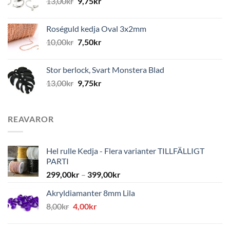
13,00
kr
9,75
kr
Roséguld kedja Oval 3x2mm
10,00
kr
7,50
kr
Stor berlock, Svart Monstera Blad
13,00
kr
9,75
kr
REAVAROR
Hel rulle Kedja - Flera varianter TILLFÄLLIGT
PARTI
299,00
kr
–
399,00
kr
Akryldiamanter 8mm Lila
Det
Det
8,00
kr
4,00
kr
ursprungliga
nuvarande
priset
priset