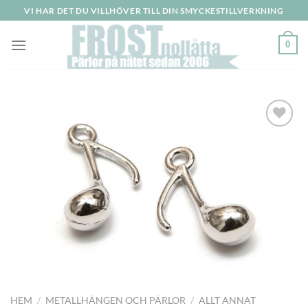
Skip
VI HAR DET DU VILLHÖVER TILL DIN SMYCKESTILLVERKNING
to
content
0
Lägg
till i
önskelistan
HEM
/
METALLHÄNGEN OCH PÄRLOR
/
ALLT ANNAT