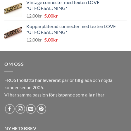
Vintage connecter med texten LOVE
var:
är:
*UTFÖRSÄLJNING*
8,00kr.
4,00kr.
Det
Det
12,00
kr
5,00
kr
ursprungliga
nuvarande
Kopparpläterad connecter med texten LOVE
priset
priset
*UTFÖRSÄLJNING*
var:
är:
Det
Det
12,00
kr
5,00
kr
12,00kr.
5,00kr.
ursprungliga
nuvarande
priset
priset
var:
är:
OM OSS
12,00kr.
5,00kr.
FROSTnollåtta har levererat pärlor till glada och nöjda
kunder sedan 2006.
Vi har samma passion för skapande som alla ni har
NYHETSBREV