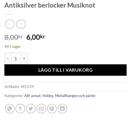
Antiksilver berlocker Musiknot
8,00
6,00
kr
kr
49 i lager
Antiksilver berlocker Musiknot mängd
LÄGG TILL I VARUKORG
Artikelnr:
M1539
Kategorier:
Allt annat
,
Hobby
,
Metallhängen och pärlor