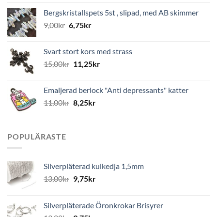
Bergskristallspets 5st , slipad, med AB skimmer
9,00
kr
6,75
kr
Svart stort kors med strass
15,00
kr
11,25
kr
Emaljerad berlock "Anti depressants" katter
11,00
kr
8,25
kr
POPULÄRASTE
Silverpläterad kulkedja 1,5mm
13,00
kr
9,75
kr
Silverpläterade Öronkrokar Brisyrer