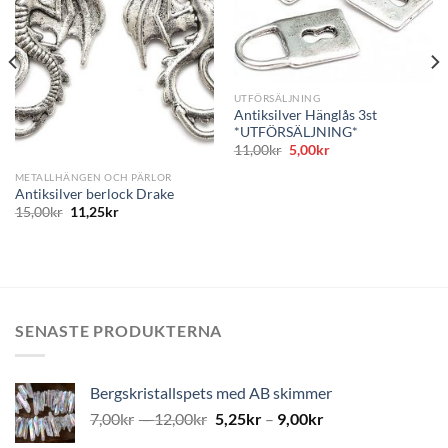
till i
till i
önskelistan
önskelistan
UTFÖRSÄLJNING
Antiksilver Hänglås 3st
*UTFÖRSÄLJNING*
Det
Det
11,00
kr
5,00
kr
ursprungliga
nuvarande
priset
priset
METALLHÄNGEN OCH PÄRLOR
var:
är:
Antiksilver berlock Drake
11,00kr.
5,00kr.
15,00
kr
11,25
kr
SENASTE PRODUKTERNA
Bergskristallspets med AB skimmer
7,00
kr
–
12,00
kr
5,25
kr
–
9,00
kr