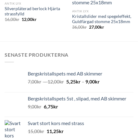
ANTIK LYX
Silverpläterad berlock Hjärta
ANTIK LYX
strassfylld
Kristallslider med spegeleffekt,
16,00
kr
12,00
kr
Guldfärgad stomme 25x18mm
36,00
kr
27,00
kr
SENASTE PRODUKTERNA
Bergskristallspets med AB skimmer
7,00
kr
–
12,00
kr
5,25
kr
–
9,00
kr
Bergskristallspets 5st , slipad, med AB skimmer
9,00
kr
6,75
kr
Svart stort kors med strass
15,00
kr
11,25
kr