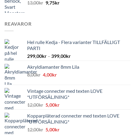
13,00
kr
9,75
kr
REAVAROR
Hel rulle Kedja - Flera varianter TILLFÄLLIGT
PARTI
299,00
kr
–
399,00
kr
Akryldiamanter 8mm Lila
Det
Det
8,00
kr
4,00
kr
ursprungliga
nuvarande
priset
priset
Vintage connecter med texten LOVE
var:
är:
*UTFÖRSÄLJNING*
8,00kr.
4,00kr.
Det
Det
12,00
kr
5,00
kr
ursprungliga
nuvarande
Kopparpläterad connecter med texten LOVE
priset
priset
*UTFÖRSÄLJNING*
var:
är:
Det
Det
12,00
kr
5,00
kr
12,00kr.
5,00kr.