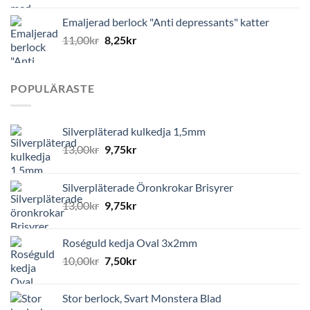
Emaljerad berlock "Anti depressants" katter
11,00
kr
8,25
kr
POPULÄRASTE
Silverpläterad kulkedja 1,5mm
13,00
kr
9,75
kr
Silverpläterade Öronkrokar Brisyrer
13,00
kr
9,75
kr
Roséguld kedja Oval 3x2mm
10,00
kr
7,50
kr
Stor berlock, Svart Monstera Blad