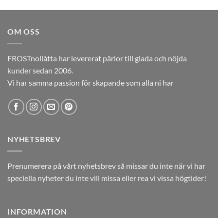
ursprungliga
nuvarande
priset
priset
var:
är:
OM OSS
12,00kr.
5,00kr.
FROSTnollåtta har levererat pärlor till glada och nöjda
kunder sedan 2006.
Vi har samma passion för skapande som alla ni har
NYHETSBREV
Prenumerera på vårt nyhetsbrev så missar du inte när vi har
speciella nyheter du inte vill missa eller rea vi vissa högtider!
INFORMATION