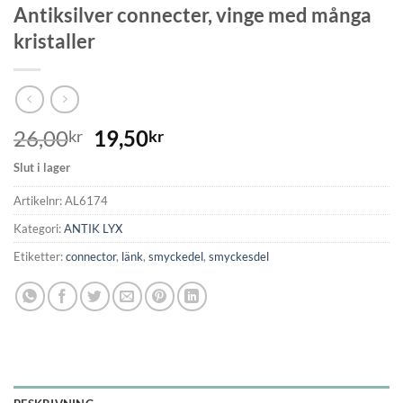
Antiksilver connecter, vinge med många
kristaller
26,00
19,50
kr
kr
Slut i lager
Artikelnr:
AL6174
Kategori:
ANTIK LYX
Etiketter:
connector
,
länk
,
smyckedel
,
smyckesdel