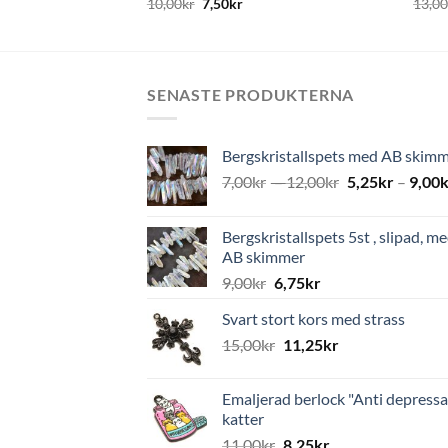
10,00
kr
7,50
kr
13,0
SENASTE PRODUKTERNA
Bergskristallspets med AB skim
7,00
kr
–
12,00
kr
5,25
kr
–
9,00
k
Bergskristallspets 5st , slipad, m
AB skimmer
9,00
kr
6,75
kr
Svart stort kors med strass
15,00
kr
11,25
kr
Emaljerad berlock "Anti depressa
katter
11,00
kr
8,25
kr