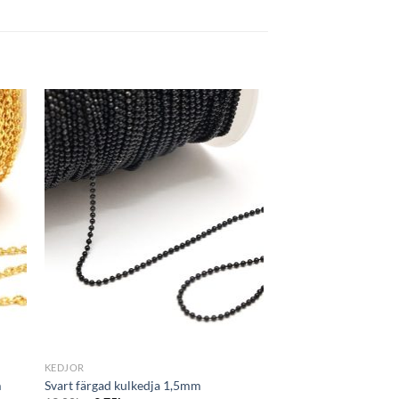
ägg
Lägg
till i
tan
önskelistan
+
KEDJOR
m
Svart färgad kulkedja 1,5mm