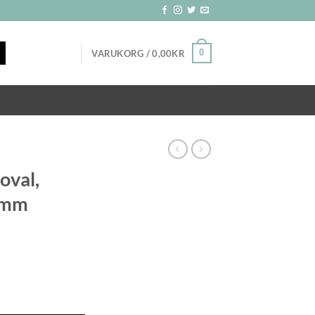
0
VARUKORG /
0,00
KR
oval,
x2mm
änkar 3x2mm mängd