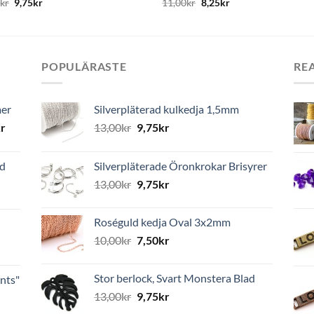
0
kr
9,75
kr
11,00
kr
8,25
kr
POPULÄRASTE
RE
mer
Silverpläterad kulkedja 1,5mm
r
13,00
kr
9,75
kr
ed
Silverpläterade Öronkrokar Brisyrer
13,00
kr
9,75
kr
Roséguld kedja Oval 3x2mm
10,00
kr
7,50
kr
Stor berlock, Svart Monstera Blad
nts"
13,00
kr
9,75
kr