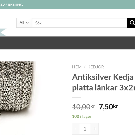
ILLVERKNING
Sök
efter:
HEM
/
KEDJOR
Antiksilver Kedja 
platta länkar 3
Lägg
till i
önskelistan
10,00
7,50
kr
kr
100 i lager
Antiksilver Kedja oval, platta l