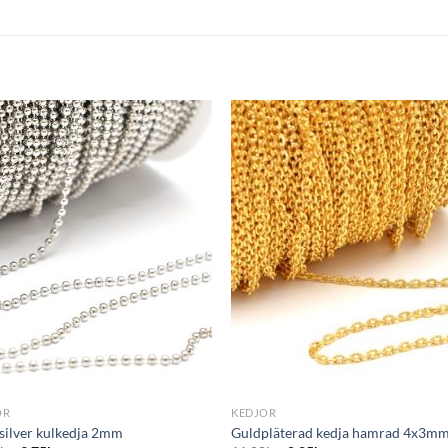
Lägg
L
till i
till i
önskelistan
önskelis
+
OR
KEDJOR
silver kulkedja 2mm
Guldpläterad kedja hamrad 4x3m