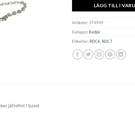
LÄGG TILL I VA
Artikelnr:
ST4949
Kategori:
Kedjor
Etiketter:
RDC6
,
RDC7
er jättefint i ljuset