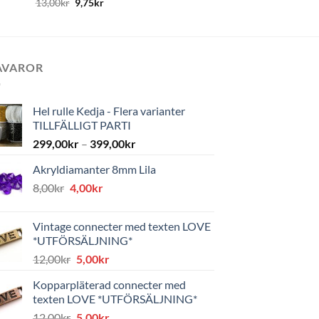
13,00
kr
9,75
kr
AVAROR
Hel rulle Kedja - Flera varianter
TILLFÄLLIGT PARTI
299,00
kr
–
399,00
kr
Akryldiamanter 8mm Lila
Det
Det
8,00
kr
4,00
kr
ursprungliga
nuvarande
priset
priset
Vintage connecter med texten LOVE
var:
är:
*UTFÖRSÄLJNING*
8,00kr.
4,00kr.
Det
Det
12,00
kr
5,00
kr
ursprungliga
nuvarande
Kopparpläterad connecter med
priset
priset
texten LOVE *UTFÖRSÄLJNING*
var:
är:
Det
Det
12,00
kr
5,00
kr
12,00kr.
5,00kr.