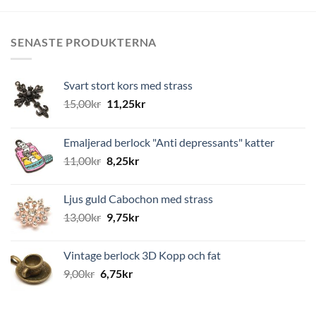
var:
är:
13,00kr.
5,00kr.
SENASTE PRODUKTERNA
Svart stort kors med strass
15,00
kr
11,25
kr
Emaljerad berlock "Anti depressants" katter
11,00
kr
8,25
kr
Ljus guld Cabochon med strass
13,00
kr
9,75
kr
Vintage berlock 3D Kopp och fat
9,00
kr
6,75
kr