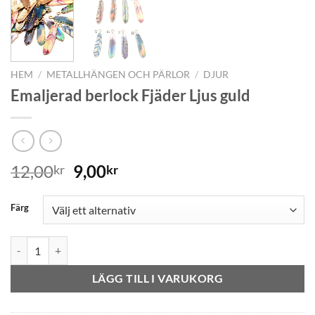
HEM
/
METALLHÄNGEN OCH PÄRLOR
/
DJUR
Emaljerad berlock Fjäder Ljus guld
12,00
9,00
kr
kr
Färg
Emaljerad berlock Fjäder Ljus guld mängd
LÄGG TILL I VARUKORG