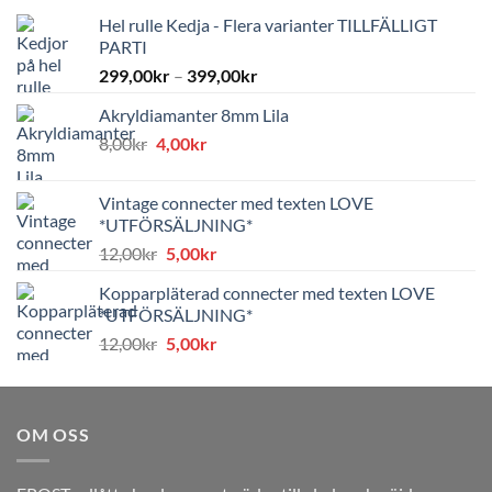
Hel rulle Kedja - Flera varianter TILLFÄLLIGT
PARTI
299,00
kr
–
399,00
kr
Akryldiamanter 8mm Lila
Det
Det
8,00
kr
4,00
kr
ursprungliga
nuvarande
priset
priset
Vintage connecter med texten LOVE
var:
är:
*UTFÖRSÄLJNING*
8,00kr.
4,00kr.
Det
Det
12,00
kr
5,00
kr
ursprungliga
nuvarande
Kopparpläterad connecter med texten LOVE
priset
priset
*UTFÖRSÄLJNING*
var:
är:
Det
Det
12,00
kr
5,00
kr
12,00kr.
5,00kr.
ursprungliga
nuvarande
priset
priset
var:
är:
OM OSS
12,00kr.
5,00kr.