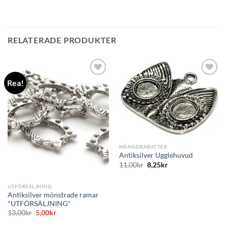
RELATERADE PRODUKTER
Rea!
MÄNGDRABATTER
Antiksilver Ugglehuvud
11,00
kr
8,25
kr
UTFÖRSÄLJNING
Antiksilver mönstrade ramar
*UTFÖRSÄLJNING*
Det
Det
13,00
kr
5,00
kr
ursprungliga
nuvarande
priset
priset