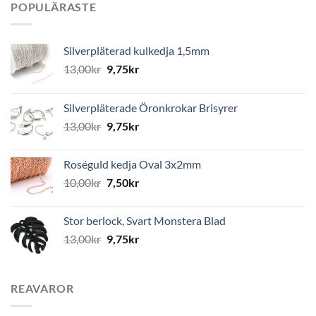
POPULÄRASTE
Silverpläterad kulkedja 1,5mm
13,00
kr
9,75
kr
Silverpläterade Öronkrokar Brisyrer
13,00
kr
9,75
kr
Roséguld kedja Oval 3x2mm
10,00
kr
7,50
kr
Stor berlock, Svart Monstera Blad
13,00
kr
9,75
kr
REAVAROR