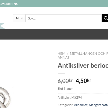
ILLVERKNING
Sök
efter:
HEM
/
METALLHÄNGEN OCH 
ANNAT
Antiksilver berlo
6,00
4,50
kr
kr
Slut i lager
Artikelnr:
M5294
Kategorier:
Allt annat
,
Mängdrabatt