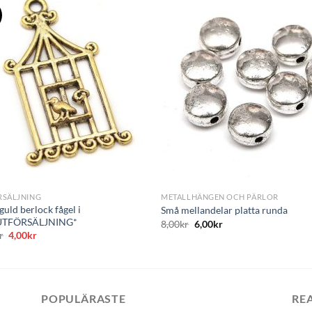
+
RSÄLJNING
METALLHÄNGEN OCH PÄRLOR
guld berlock fågel i
Små mellandelar platta runda
UTFÖRSÄLJNING*
8,00
kr
6,00
kr
Det
Det
r
4,00
kr
ursprungliga
nuvarande
priset
priset
var:
är:
9,00kr.
4,00kr.
POPULÄRASTE
RE