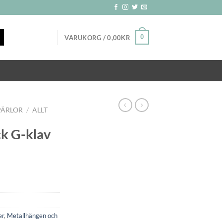
0
VARUKORG /
0,00
KR
PÄRLOR
/
ALLT
ck G-klav
er
,
Metallhängen och