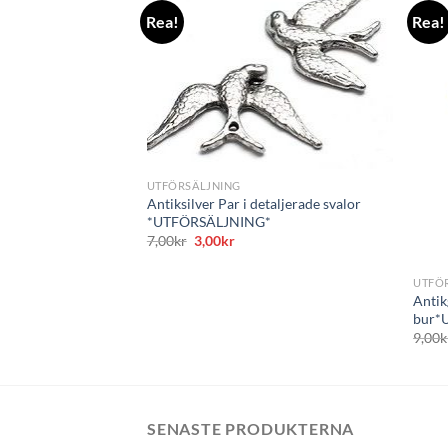
Rea!
Rea!
+
UTFÖRSÄLJNING
Antiksilver Par i detaljerade svalor
*UTFÖRSÄLJNING*
Det
Det
7,00
kr
3,00
kr
+
ursprungliga
nuvarande
priset
priset
var:
är:
UTFÖ
7,00kr.
3,00kr.
Antik
bur*
9,00
k
SENASTE PRODUKTERNA