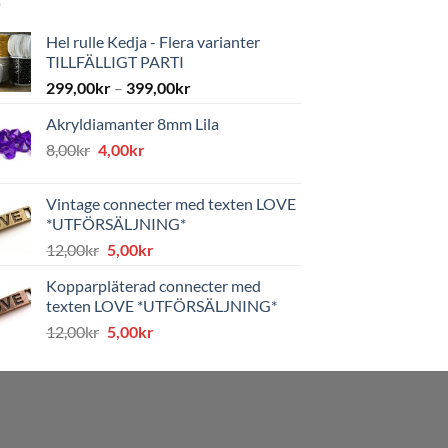
Hel rulle Kedja - Flera varianter
TILLFÄLLIGT PARTI
299,00
kr
–
399,00
kr
Akryldiamanter 8mm Lila
Det
Det
8,00
kr
4,00
kr
ursprungliga
nuvarande
priset
priset
Vintage connecter med texten LOVE
var:
är:
*UTFÖRSÄLJNING*
8,00kr.
4,00kr.
Det
Det
12,00
kr
5,00
kr
ursprungliga
nuvarande
Kopparpläterad connecter med
priset
priset
texten LOVE *UTFÖRSÄLJNING*
var:
är:
Det
Det
12,00
kr
5,00
kr
12,00kr.
5,00kr.
ursprungliga
nuvarande
priset
priset
var:
är:
12,00kr.
5,00kr.