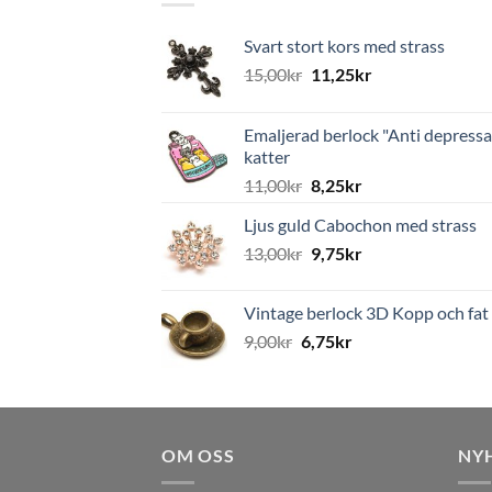
Svart stort kors med strass
15,00
kr
11,25
kr
Emaljerad berlock "Anti depressa
katter
11,00
kr
8,25
kr
Ljus guld Cabochon med strass
13,00
kr
9,75
kr
Vintage berlock 3D Kopp och fat
9,00
kr
6,75
kr
OM OSS
NY