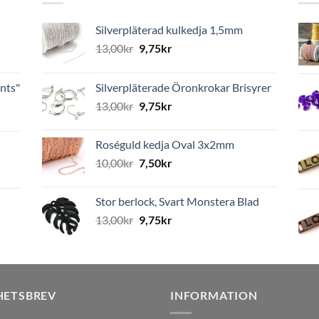
Silverpläterad kulkedja 1,5mm
13,00
kr
9,75
kr
nts"
Silverpläterade Öronkrokar Brisyrer
13,00
kr
9,75
kr
Roséguld kedja Oval 3x2mm
10,00
kr
7,50
kr
Stor berlock, Svart Monstera Blad
13,00
kr
9,75
kr
HETSBREV
INFORMATION