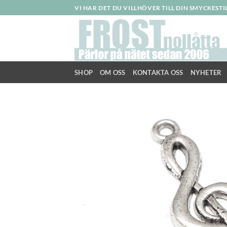
Skip
VI HAR DET DU VILLHÖVER TILL DIN SMYCKEST
to
content
SHOP
OM OSS
KONTAKTA OSS
NYHETER