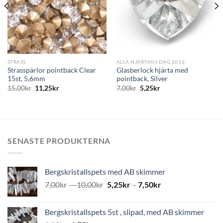
STRASS
ALLA HJÄRTANS DAG 2016
Strasspärlor pointback Clear
Glasberlock hjärta med
15st, 5,6mm
pointback, Silver
15,00
kr
11,25
kr
7,00
kr
5,25
kr
SENASTE PRODUKTERNA
Bergskristallspets med AB skimmer
7,00
kr
–
10,00
kr
5,25
kr
–
7,50
kr
Bergskristallspets 5st , slipad, med AB skimmer