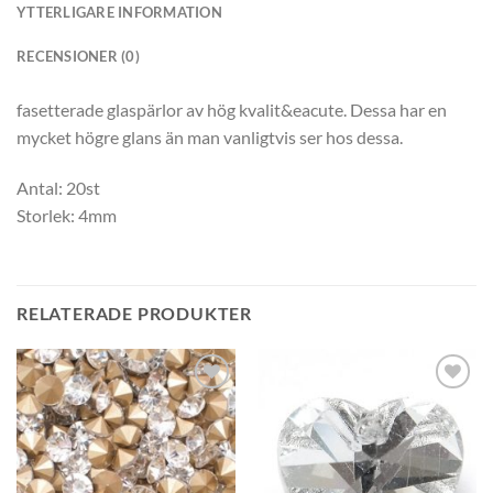
YTTERLIGARE INFORMATION
RECENSIONER (0)
fasetterade glaspärlor av hög kvalit&eacute. Dessa har en
mycket högre glans än man vanligtvis ser hos dessa.
Antal: 20st
Storlek: 4mm
RELATERADE PRODUKTER
Lägg
Lägg
till i
till i
önskelistan
önskelistan