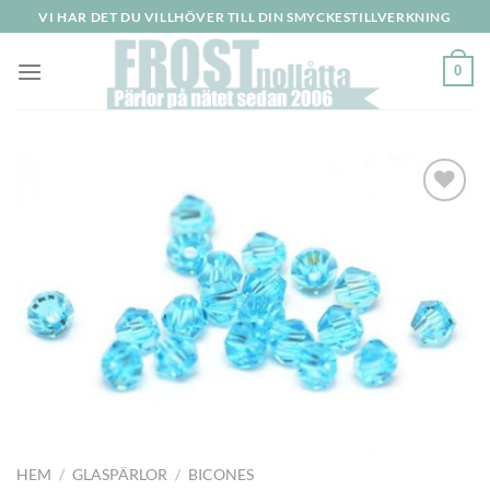
Skip
VI HAR DET DU VILLHÖVER TILL DIN SMYCKESTILLVERKNING
to
content
0
Lägg
till i
önskelistan
HEM
/
GLASPÄRLOR
/
BICONES