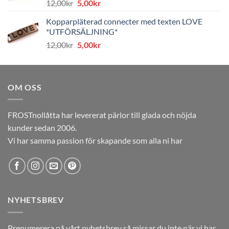
Det
Det
12,00
kr
5,00
kr
ursprungliga
nuvarande
Kopparpläterad connecter med texten LOVE
priset
priset
*UTFÖRSÄLJNING*
var:
är:
Det
Det
12,00
kr
5,00
kr
12,00kr.
5,00kr.
ursprungliga
nuvarande
priset
priset
var:
är:
OM OSS
12,00kr.
5,00kr.
FROSTnollåtta har levererat pärlor till glada och nöjda
kunder sedan 2006.
Vi har samma passion för skapande som alla ni har
NYHETSBREV
Prenumerera på vårt nyhetsbrev så missar du inte när vi har