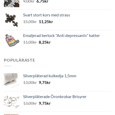
9,00
kr
6,75
kr
Svart stort kors med strass
15,00
kr
11,25
kr
Emaljerad berlock "Anti depressants" katter
11,00
kr
8,25
kr
POPULÄRASTE
Silverpläterad kulkedja 1,5mm
13,00
kr
9,75
kr
Silverpläterade Öronkrokar Brisyrer
13,00
kr
9,75
kr