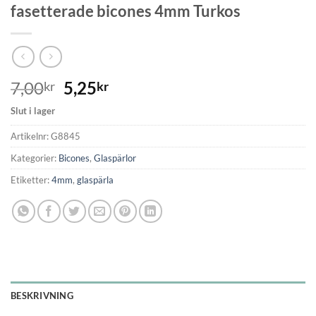
fasetterade bicones 4mm Turkos
7,00
5,25
kr
kr
Slut i lager
Artikelnr:
G8845
Kategorier:
Bicones
,
Glaspärlor
Etiketter:
4mm
,
glaspärla
BESKRIVNING