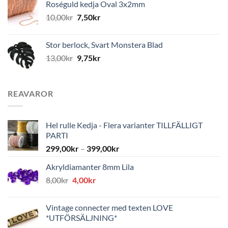
Roséguld kedja Oval 3x2mm
10,00
kr
7,50
kr
Stor berlock, Svart Monstera Blad
13,00
kr
9,75
kr
REAVAROR
Hel rulle Kedja - Flera varianter TILLFÄLLIGT
PARTI
299,00
kr
–
399,00
kr
Akryldiamanter 8mm Lila
Det
Det
8,00
kr
4,00
kr
ursprungliga
nuvarande
priset
priset
Vintage connecter med texten LOVE
var:
är:
*UTFÖRSÄLJNING*
8,00kr.
4,00kr.