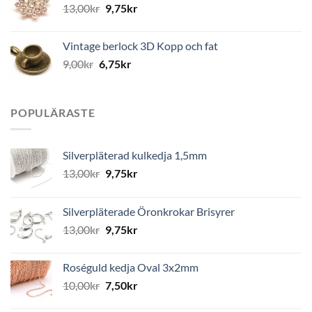
13,00
kr
9,75
kr
Vintage berlock 3D Kopp och fat
9,00
kr
6,75
kr
POPULÄRASTE
Silverpläterad kulkedja 1,5mm
13,00
kr
9,75
kr
Silverpläterade Öronkrokar Brisyrer
13,00
kr
9,75
kr
Roséguld kedja Oval 3x2mm
10,00
kr
7,50
kr