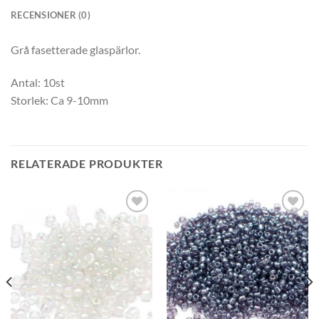
RECENSIONER (0)
Grå fasetterade glaspärlor.
Antal: 10st
Storlek: Ca 9-10mm
RELATERADE PRODUKTER
Lägg
Lägg
till i
till i
önskelistan
önskelistan