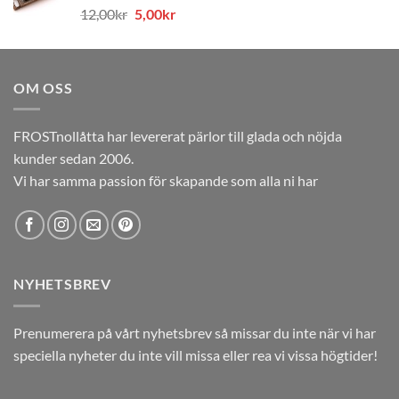
Det
Det
12,00
kr
5,00
kr
12,00kr.
5,00kr.
ursprungliga
nuvarande
priset
priset
var:
är:
OM OSS
12,00kr.
5,00kr.
FROSTnollåtta har levererat pärlor till glada och nöjda
kunder sedan 2006.
Vi har samma passion för skapande som alla ni har
NYHETSBREV
Prenumerera på vårt nyhetsbrev så missar du inte när vi har
speciella nyheter du inte vill missa eller rea vi vissa högtider!