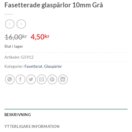
Fasetterade glaspärlor 10mm Grå
Det
Det
16,00
4,50
kr
kr
ursprungliga
nuvarande
Slut i lager
priset
priset
var:
är:
Artikelnr:
G5912
16,00kr.
4,50kr.
Kategorier:
Fasetterat
,
Glaspärlor
BESKRIVNING
YTTERLIGARE INFORMATION