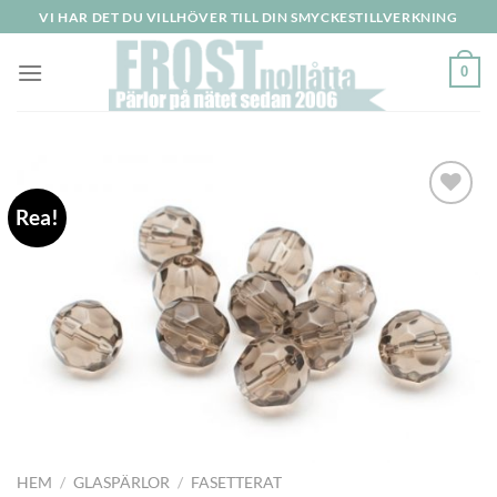
Skip
VI HAR DET DU VILLHÖVER TILL DIN SMYCKESTILLVERKNING
to
content
0
Rea!
Lägg
till i
önskelistan
HEM
/
GLASPÄRLOR
/
FASETTERAT