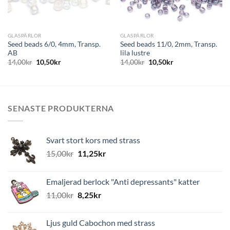
GLASPÄRLOR
GLASPÄRLOR
Seed beads 6/0, 4mm, Transp.
Seed beads 11/0, 2mm, Transp.
AB
lila lustre
14,00
kr
10,50
kr
14,00
kr
10,50
kr
SENASTE PRODUKTERNA
Svart stort kors med strass
15,00
kr
11,25
kr
Emaljerad berlock "Anti depressants" katter
11,00
kr
8,25
kr
Ljus guld Cabochon med strass