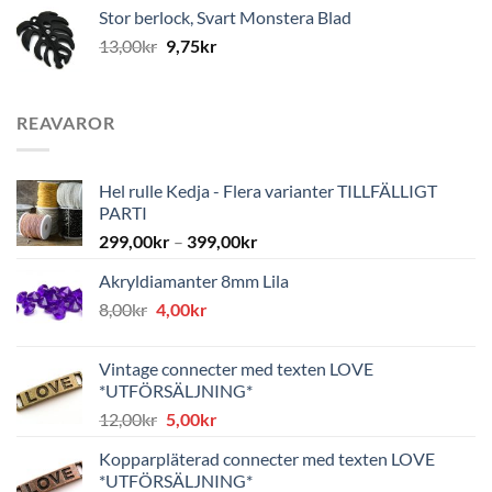
Stor berlock, Svart Monstera Blad
13,00
kr
9,75
kr
REAVAROR
Hel rulle Kedja - Flera varianter TILLFÄLLIGT
PARTI
299,00
kr
–
399,00
kr
Akryldiamanter 8mm Lila
Det
Det
8,00
kr
4,00
kr
ursprungliga
nuvarande
priset
priset
Vintage connecter med texten LOVE
var:
är:
*UTFÖRSÄLJNING*
8,00kr.
4,00kr.
Det
Det
12,00
kr
5,00
kr
ursprungliga
nuvarande
Kopparpläterad connecter med texten LOVE
priset
priset
*UTFÖRSÄLJNING*
var:
är: