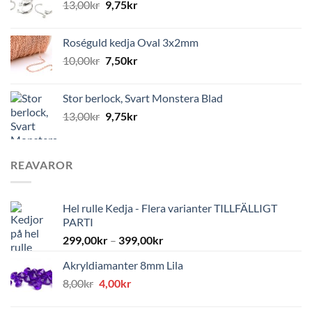
13,00
kr
9,75
kr
Roséguld kedja Oval 3x2mm
10,00
kr
7,50
kr
Stor berlock, Svart Monstera Blad
13,00
kr
9,75
kr
REAVAROR
Hel rulle Kedja - Flera varianter TILLFÄLLIGT
PARTI
299,00
kr
–
399,00
kr
Akryldiamanter 8mm Lila
Det
Det
8,00
kr
4,00
kr
ursprungliga
nuvarande
priset
priset