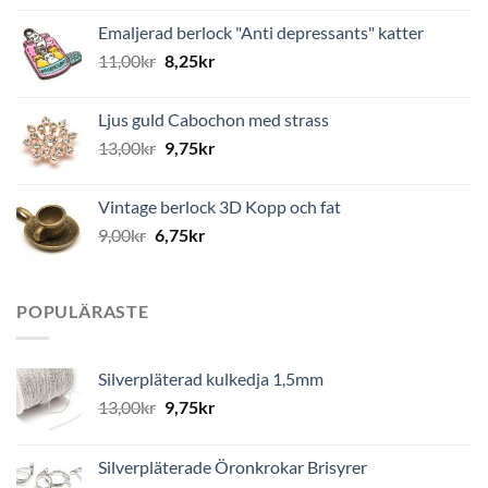
Emaljerad berlock "Anti depressants" katter
11,00
kr
8,25
kr
Ljus guld Cabochon med strass
13,00
kr
9,75
kr
Vintage berlock 3D Kopp och fat
9,00
kr
6,75
kr
POPULÄRASTE
Silverpläterad kulkedja 1,5mm
13,00
kr
9,75
kr
Silverpläterade Öronkrokar Brisyrer