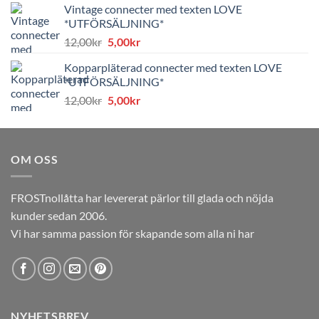
Vintage connecter med texten LOVE
var:
är:
*UTFÖRSÄLJNING*
8,00kr.
4,00kr.
Det
Det
12,00
kr
5,00
kr
ursprungliga
nuvarande
Kopparpläterad connecter med texten LOVE
priset
priset
*UTFÖRSÄLJNING*
var:
är:
Det
Det
12,00
kr
5,00
kr
12,00kr.
5,00kr.
ursprungliga
nuvarande
priset
priset
var:
är:
OM OSS
12,00kr.
5,00kr.
FROSTnollåtta har levererat pärlor till glada och nöjda
kunder sedan 2006.
Vi har samma passion för skapande som alla ni har
NYHETSBREV