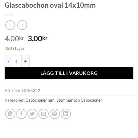
Glascabochon oval 14x10mm
4,00
3,00
kr
kr
450 i lager
Glascabochon oval 14x10mm mängd
LÄGG TILL I VARUKORG
Artikelnr:
GC55342
Kategorier:
Cabochoner mm
,
Stommar och Cabochoner