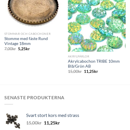
STOMMAR OCH CABOCHONER
Stomme med fäste Rund
Vintage 18mm
7,00
kr
5,25
kr
AKRYLPÄRLOR
Akrylcabochon TRIBE 10mm
Blå/Grön AB
15,00
kr
11,25
kr
SENASTE PRODUKTERNA
Svart stort kors med strass
15,00
kr
11,25
kr