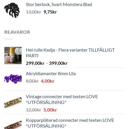
Stor berlock, Svart Monstera Blad
13,00
kr
9,75
kr
REAVAROR
Hel rulle Kedja - Flera varianter TILLFÄLLIGT
PARTI
299,00
kr
–
399,00
kr
Akryldiamanter 8mm Lila
Det
Det
8,00
kr
4,00
kr
ursprungliga
nuvarande
priset
priset
Vintage connecter med texten LOVE
var:
är:
*UTFÖRSÄLJNING*
8,00kr.
4,00kr.
Det
Det
12,00
kr
5,00
kr
ursprungliga
nuvarande
Kopparpläterad connecter med texten LOVE
priset
priset
*UTFÖRSÄLJNING*
var:
är: