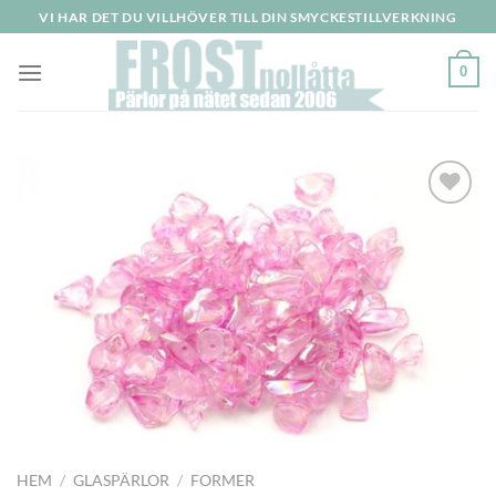
Skip
VI HAR DET DU VILLHÖVER TILL DIN SMYCKESTILLVERKNING
to
content
0
HEM
/
GLASPÄRLOR
/
FORMER