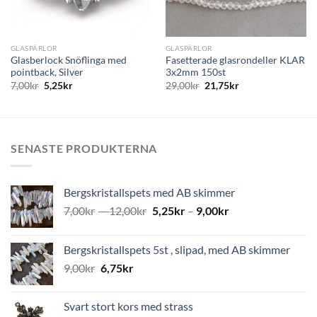
GLASPÄRLOR
GLASPÄRLOR
Glasberlock Snöflinga med
Fasetterade glasrondeller KLAR
pointback, Silver
3x2mm 150st
7,00
kr
5,25
kr
29,00
kr
21,75
kr
SENASTE PRODUKTERNA
Bergskristallspets med AB skimmer
7,00
kr
–
12,00
kr
5,25
kr
–
9,00
kr
Bergskristallspets 5st , slipad, med AB skimmer
9,00
kr
6,75
kr
Svart stort kors med strass