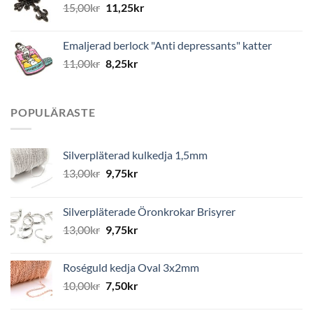
15,00
kr
11,25
kr
Emaljerad berlock "Anti depressants" katter
11,00
kr
8,25
kr
POPULÄRASTE
Silverpläterad kulkedja 1,5mm
13,00
kr
9,75
kr
Silverpläterade Öronkrokar Brisyrer
13,00
kr
9,75
kr
Roséguld kedja Oval 3x2mm
10,00
kr
7,50
kr