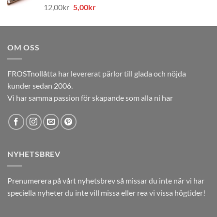
Det
Det
12,00
kr
5,00
kr
12,00kr.
5,00kr.
ursprungliga
nuvarande
priset
priset
var:
är:
OM OSS
12,00kr.
5,00kr.
FROSTnollåtta har levererat pärlor till glada och nöjda
kunder sedan 2006.
Vi har samma passion för skapande som alla ni har
NYHETSBREV
Prenumerera på vårt nyhetsbrev så missar du inte när vi har
speciella nyheter du inte vill missa eller rea vi vissa högtider!