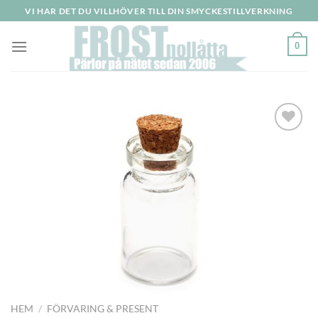
Skip
VI HAR DET DU VILLHÖVER TILL DIN SMYCKESTILLVERKNING
to
content
0
Lägg
till i
önskelistan
HEM
/
FÖRVARING & PRESENT