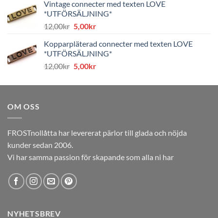
Vintage connecter med texten LOVE
var:
är:
*UTFÖRSÄLJNING*
8,00kr.
4,00kr.
Det
Det
12,00
kr
5,00
kr
ursprungliga
nuvarande
Kopparpläterad connecter med texten LOVE
priset
priset
*UTFÖRSÄLJNING*
var:
är:
Det
Det
12,00
kr
5,00
kr
12,00kr.
5,00kr.
ursprungliga
nuvarande
priset
priset
var:
är:
OM OSS
12,00kr.
5,00kr.
FROSTnollåtta har levererat pärlor till glada och nöjda
kunder sedan 2006.
Vi har samma passion för skapande som alla ni har
NYHETSBREV