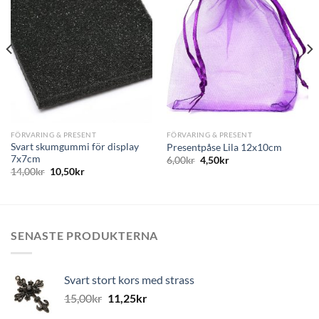
Lägg
Lägg
till i
till i
önskelistan
önskelistan
FÖRVARING & PRESENT
FÖRVARING & PRESENT
Svart skumgummi för display
Presentpåse Lila 12x10cm
7x7cm
6,00
kr
4,50
kr
14,00
kr
10,50
kr
SENASTE PRODUKTERNA
Svart stort kors med strass
15,00
kr
11,25
kr