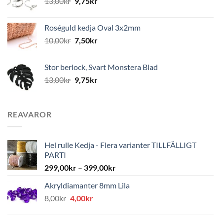
13,00
kr
9,75
kr
Roséguld kedja Oval 3x2mm
10,00
kr
7,50
kr
Stor berlock, Svart Monstera Blad
13,00
kr
9,75
kr
REAVAROR
Hel rulle Kedja - Flera varianter TILLFÄLLIGT
PARTI
299,00
kr
–
399,00
kr
Akryldiamanter 8mm Lila
Det
Det
8,00
kr
4,00
kr
ursprungliga
nuvarande
priset
priset