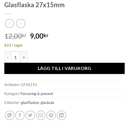
Glasflaska 27x15mm
12,00
9,00
kr
kr
822 i lager
Glasflaska 27x15mm mängd
LÄGG TILL I VARUKORG
Artikelnr:
GF48192
Kategori:
Förvaring & present
Etiketter:
glasflaskor
,
glaskula