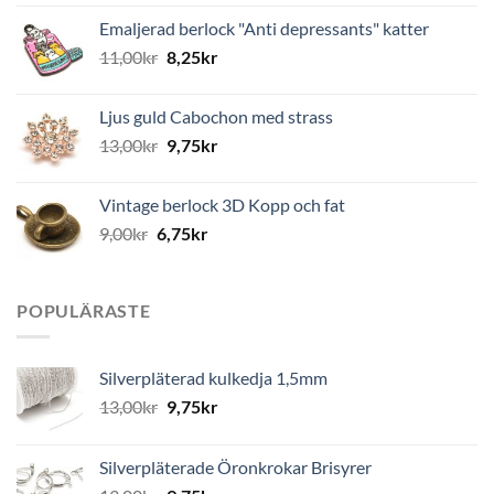
Emaljerad berlock "Anti depressants" katter
11,00
kr
8,25
kr
Ljus guld Cabochon med strass
13,00
kr
9,75
kr
Vintage berlock 3D Kopp och fat
9,00
kr
6,75
kr
POPULÄRASTE
Silverpläterad kulkedja 1,5mm
13,00
kr
9,75
kr
Silverpläterade Öronkrokar Brisyrer