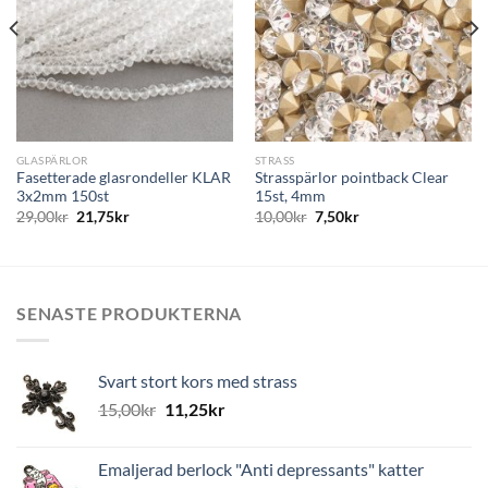
GLASPÄRLOR
STRASS
Fasetterade glasrondeller KLAR
Strasspärlor pointback Clear
3x2mm 150st
15st, 4mm
29,00
kr
21,75
kr
10,00
kr
7,50
kr
SENASTE PRODUKTERNA
Svart stort kors med strass
15,00
kr
11,25
kr
Emaljerad berlock "Anti depressants" katter