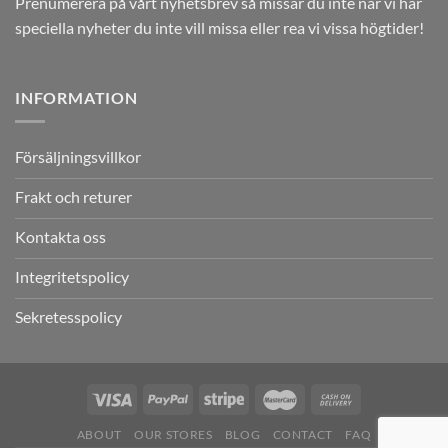
Prenumerera på vårt nyhetsbrev så missar du inte när vi har
speciella nyheter du inte vill missa eller rea vi vissa högtider!
INFORMATION
Försäljningsvillkor
Frakt och returer
Kontakta oss
Integritetspolicy
Sekretesspolicy
ABOUT
OUR STORES
BLOG
CONTACT
FAQ