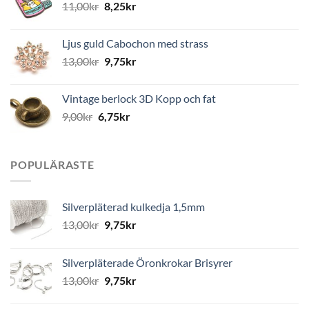
11,00
kr
8,25
kr
Ljus guld Cabochon med strass
13,00
kr
9,75
kr
Vintage berlock 3D Kopp och fat
9,00
kr
6,75
kr
POPULÄRASTE
Silverpläterad kulkedja 1,5mm
13,00
kr
9,75
kr
Silverpläterade Öronkrokar Brisyrer
13,00
kr
9,75
kr