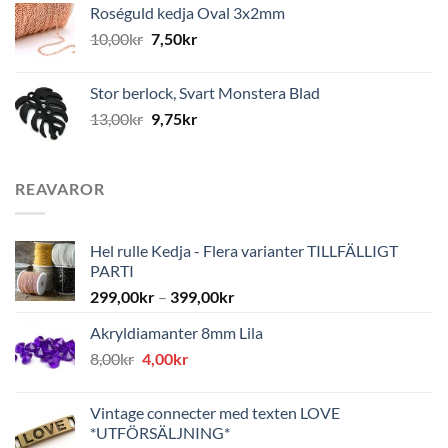
Roséguld kedja Oval 3x2mm
10,00
kr
7,50
kr
Stor berlock, Svart Monstera Blad
13,00
kr
9,75
kr
REAVAROR
Hel rulle Kedja - Flera varianter TILLFÄLLIGT
PARTI
299,00
kr
–
399,00
kr
Akryldiamanter 8mm Lila
Det
Det
8,00
kr
4,00
kr
ursprungliga
nuvarande
priset
priset
Vintage connecter med texten LOVE
var:
är:
*UTFÖRSÄLJNING*
8,00kr.
4,00kr.