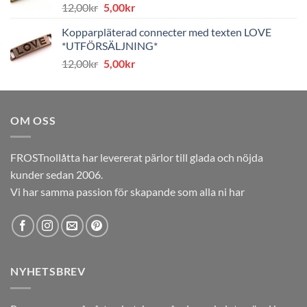
Det
Det
12,00
kr
5,00
kr
ursprungliga
nuvarande
Kopparpläterad connecter med texten LOVE
priset
priset
*UTFÖRSÄLJNING*
var:
är:
Det
Det
12,00
kr
5,00
kr
12,00kr.
5,00kr.
ursprungliga
nuvarande
priset
priset
var:
är:
OM OSS
12,00kr.
5,00kr.
FROSTnollåtta har levererat pärlor till glada och nöjda
kunder sedan 2006.
Vi har samma passion för skapande som alla ni har
NYHETSBREV