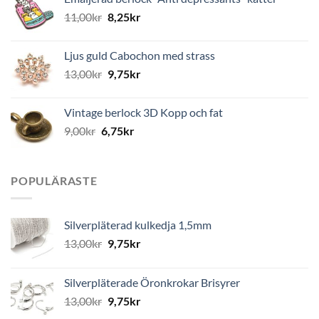
11,00
kr
8,25
kr
Ljus guld Cabochon med strass
13,00
kr
9,75
kr
Vintage berlock 3D Kopp och fat
9,00
kr
6,75
kr
POPULÄRASTE
Silverpläterad kulkedja 1,5mm
13,00
kr
9,75
kr
Silverpläterade Öronkrokar Brisyrer
13,00
kr
9,75
kr