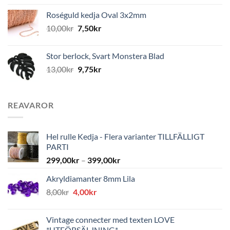
Roséguld kedja Oval 3x2mm
10,00
kr
7,50
kr
Stor berlock, Svart Monstera Blad
13,00
kr
9,75
kr
REAVAROR
Hel rulle Kedja - Flera varianter TILLFÄLLIGT
PARTI
299,00
kr
–
399,00
kr
Akryldiamanter 8mm Lila
Det
Det
8,00
kr
4,00
kr
ursprungliga
nuvarande
priset
priset
Vintage connecter med texten LOVE
var:
är:
*UTFÖRSÄLJNING*