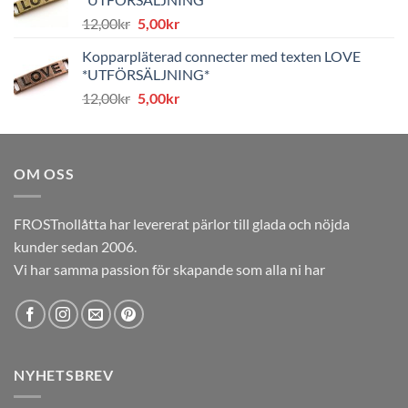
8,00kr.
4,00kr.
Det
Det
12,00
kr
5,00
kr
ursprungliga
nuvarande
Kopparpläterad connecter med texten LOVE
priset
priset
*UTFÖRSÄLJNING*
var:
är:
Det
Det
12,00
kr
5,00
kr
12,00kr.
5,00kr.
ursprungliga
nuvarande
priset
priset
var:
är:
OM OSS
12,00kr.
5,00kr.
FROSTnollåtta har levererat pärlor till glada och nöjda
kunder sedan 2006.
Vi har samma passion för skapande som alla ni har
NYHETSBREV