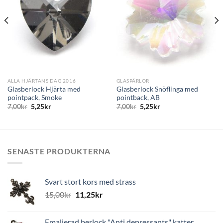
önskelistan
önskelistan
ALLA HJÄRTANS DAG 2016
GLASPÄRLOR
Glasberlock Hjärta med
Glasberlock Snöflinga med
pointpack, Smoke
pointback, AB
7,00
kr
5,25
kr
7,00
kr
5,25
kr
SENASTE PRODUKTERNA
Svart stort kors med strass
15,00
kr
11,25
kr
Emaljerad berlock "Anti depressants" katter