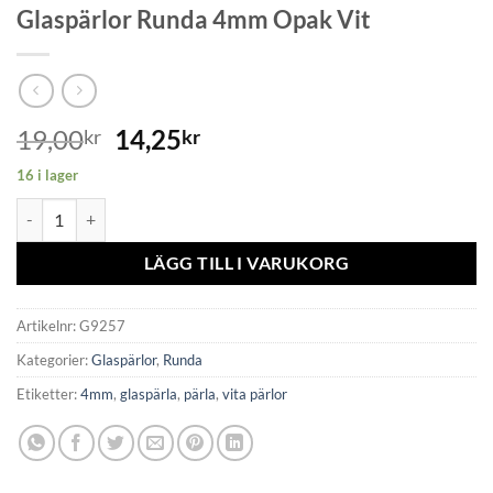
Glaspärlor Runda 4mm Opak Vit
19,00
14,25
kr
kr
16 i lager
Glaspärlor Runda 4mm Opak Vit mängd
LÄGG TILL I VARUKORG
Artikelnr:
G9257
Kategorier:
Glaspärlor
,
Runda
Etiketter:
4mm
,
glaspärla
,
pärla
,
vita pärlor