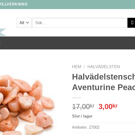
STILLVERKNING
Sök
efter:
R
HEM
/
HALVÄDELSTEN
Halvädelstensc
Aventurine Pea
Det
Det
17,00
3,00
kr
kr
ursprungl
nuva
Slut i lager
priset
prise
var:
är:
Artikelnr:
27002