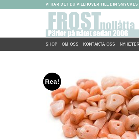
Skip
VI HAR DET DU VILLHÖVER TILL DIN SMYCKE
to
content
SHOP
OM OSS
KONTAKTA OSS
NYHETE
Rea!