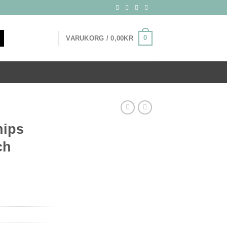
0
VARUKORG /
0,00
KR
hips
ch
iga
rande
t