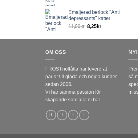
Emaljerad berlock "Anti
depressants" katter
11,00
kr
8,25
kr
OM OSS
NY
FROSTnollåtta har levererat
Pren
pärlor till glada och nöjda kunder
så m
sedan 2006.
spec
Vi har samma passion för
miss
skapande som alla ni har