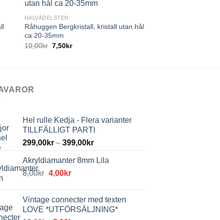
HALVÄDELSTEN
HALVÄDELSTEN
ll
Råhuggen Bergkristall, kristall utan hål
Halvborrad Rosenkva
ca 20-35mm
nugget
10,00
kr
7,50
kr
19,00
kr
14,25
kr
AVAROR
Hel rulle Kedja - Flera varianter
TILLFÄLLIGT PARTI
299,00
kr
–
399,00
kr
Akryldiamanter 8mm Lila
Det
Det
8,00
kr
4,00
kr
ursprungliga
nuvarande
priset
priset
Vintage connecter med texten
var:
är:
LOVE *UTFÖRSÄLJNING*
8,00kr.
4,00kr.