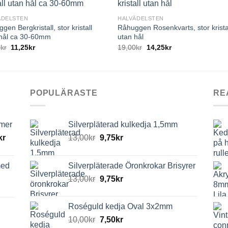
ÄDELSTEN
HALVÄDELSTEN
gen Bergkristall, stor kristall
Råhuggen Rosenkvarts, stor krista
 hål ca 30-60mm
utan hål
0
kr
11,25
kr
19,00
kr
14,25
kr
POPULÄRASTE
RE
mmer
Silverpläterad kulkedja 1,5mm
kr
13,00
kr
9,75
kr
med
Silverpläterade Öronkrokar Brisyrer
13,00
kr
9,75
kr
Roséguld kedja Oval 3x2mm
10,00
kr
7,50
kr