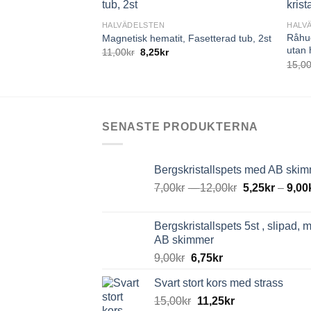
HALVÄDELSTEN
HALV
Råhug
Magnetisk hematit, Fasetterad tub, 2st
utan
11,00
kr
8,25
kr
15,0
SENASTE PRODUKTERNA
Bergskristallspets med AB ski
7,00
kr
–
12,00
kr
5,25
kr
–
9,00
Bergskristallspets 5st , slipad, 
AB skimmer
9,00
kr
6,75
kr
Svart stort kors med strass
15,00
kr
11,25
kr