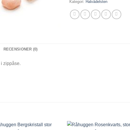
17,00kr.
3,00k
Kategori:
Halvädelsten
RECENSIONER (0)
 i zippåse.
+