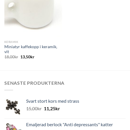
KERAMIK
Miniatyr kaffekopp i keramik,
vit
18,00
kr
13,50
kr
SENASTE PRODUKTERNA
Svart stort kors med strass
15,00
kr
11,25
kr
Emaljerad berlock "Anti depressants" katter