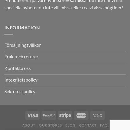
Prenumerera på vårt nyhetsbrev så missar du inte när vi har
speciella nyheter du inte vill missa eller rea vi vissa högtider!
INFORMATION
Försäljningsvillkor
Frakt och returer
Kontakta oss
Integritetspolicy
Sekretesspolicy
ABOUT
OUR STORES
BLOG
CONTACT
FAQ