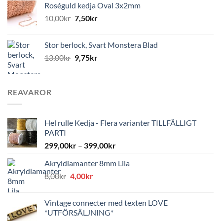
Roséguld kedja Oval 3x2mm
10,00
kr
7,50
kr
Stor berlock, Svart Monstera Blad
13,00
kr
9,75
kr
REAVAROR
Hel rulle Kedja - Flera varianter TILLFÄLLIGT
PARTI
299,00
kr
–
399,00
kr
Akryldiamanter 8mm Lila
Det
Det
8,00
kr
4,00
kr
ursprungliga
nuvarande
priset
priset
Vintage connecter med texten LOVE
var:
är:
*UTFÖRSÄLJNING*
8,00kr.
4,00kr.