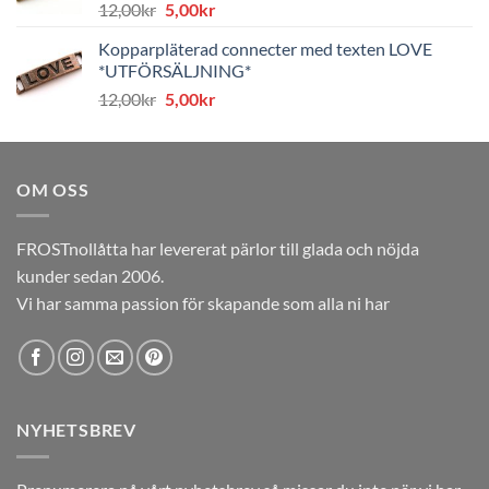
Det
Det
12,00
kr
5,00
kr
ursprungliga
nuvarande
Kopparpläterad connecter med texten LOVE
priset
priset
*UTFÖRSÄLJNING*
var:
är:
Det
Det
12,00
kr
5,00
kr
12,00kr.
5,00kr.
ursprungliga
nuvarande
priset
priset
var:
är:
OM OSS
12,00kr.
5,00kr.
FROSTnollåtta har levererat pärlor till glada och nöjda
kunder sedan 2006.
Vi har samma passion för skapande som alla ni har
NYHETSBREV