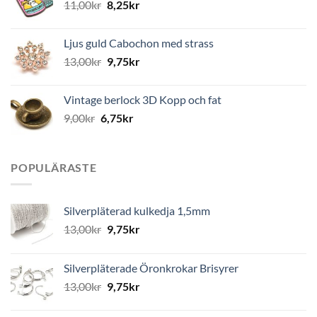
11,00
kr
8,25
kr
Ljus guld Cabochon med strass
13,00
kr
9,75
kr
Vintage berlock 3D Kopp och fat
9,00
kr
6,75
kr
POPULÄRASTE
Silverpläterad kulkedja 1,5mm
13,00
kr
9,75
kr
Silverpläterade Öronkrokar Brisyrer
13,00
kr
9,75
kr