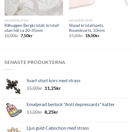
HALVÄDELSTEN
HALVÄDELSTEN
Råhuggen Bergkristall, kristall
Slipad kristallspets,
utan hål ca 20-35mm
Rosenkvarts, 33mm
10,00
kr
7,50
kr
24,00
kr
18,00
kr
SENASTE PRODUKTERNA
Svart stort kors med strass
15,00
kr
11,25
kr
Emaljerad berlock "Anti depressants" katter
11,00
kr
8,25
kr
Ljus guld Cabochon med strass