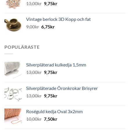
13,00
kr
9,75
kr
Vintage berlock 3D Kopp och fat
9,00
kr
6,75
kr
POPULÄRASTE
Silverpläterad kulkedja 1,5mm
13,00
kr
9,75
kr
Silverpläterade Öronkrokar Brisyrer
13,00
kr
9,75
kr
Roséguld kedja Oval 3x2mm
10,00
kr
7,50
kr