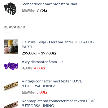
Stor berlock, Svart Monstera Blad
13,00
kr
9,75
kr
REAVAROR
Hel rulle Kedja - Flera varianter TILLFÄLLIGT
PARTI
299,00
kr
–
399,00
kr
Akryldiamanter 8mm Lila
Det
Det
8,00
kr
4,00
kr
ursprungliga
nuvarande
priset
priset
Vintage connecter med texten LOVE
var:
är:
*UTFÖRSÄLJNING*
8,00kr.
4,00kr.
Det
Det
12,00
kr
5,00
kr
ursprungliga
nuvarande
Kopparpläterad connecter med texten LOVE
priset
priset
*UTFÖRSÄLJNING*
var:
är: