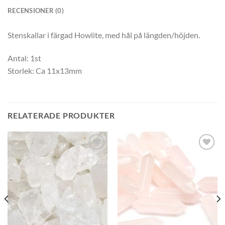
RECENSIONER (0)
Stenskallar i färgad Howlite, med hål på längden/höjden.
Antal: 1st
Storlek: Ca 11x13mm
RELATERADE PRODUKTER
Lägg
Lägg
till i
till i
önskelistan
önskelistan