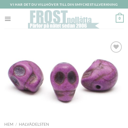
Skip
VI HAR DET DU VILLHÖVER TILL DIN SMYCKESTILLVERKNING
to
content
0
Lägg
till i
önskelistan
HEM
/
HALVÄDELSTEN