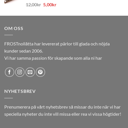
Det
Det
12,00
kr
5,00
kr
12,00kr.
5,00kr.
ursprungliga
nuvarande
priset
priset
var:
är:
OM OSS
12,00kr.
5,00kr.
FROSTnollåtta har levererat pärlor till glada och nöjda
kunder sedan 2006.
Vi har samma passion för skapande som alla ni har
NYHETSBREV
Prenumerera på vårt nyhetsbrev så missar du inte när vi har
speciella nyheter du inte vill missa eller rea vi vissa högtider!