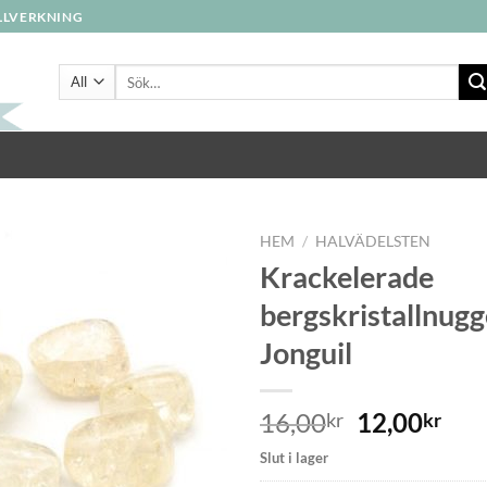
ILLVERKNING
Sök
efter:
HEM
/
HALVÄDELSTEN
Krackelerade
bergskristallnugg
Jonguil
16,00
12,00
kr
kr
Slut i lager