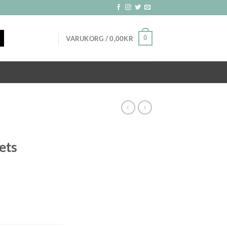
0
VARUKORG /
0,00
KR
ets