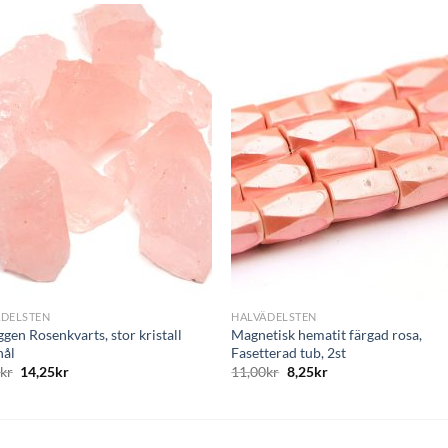
+
ÄDELSTEN
HALVÄDELSTEN
gen Rosenkvarts, stor kristall
Magnetisk hematit färgad rosa,
hål
Fasetterad tub, 2st
0
kr
14,25
kr
11,00
kr
8,25
kr