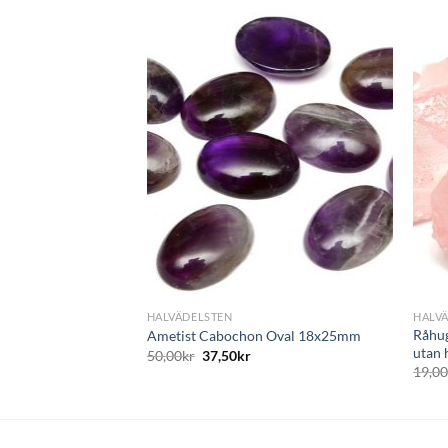
+
+
HALVÄDELSTEN
HALV
Råhug
Ametist Cabochon Oval 18x25mm
utan 
50,00
kr
37,50
kr
19,0