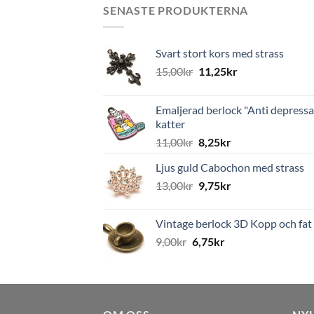
SENASTE PRODUKTERNA
Svart stort kors med strass
15,00
kr
11,25
kr
Emaljerad berlock "Anti depressa
katter
11,00
kr
8,25
kr
Ljus guld Cabochon med strass
13,00
kr
9,75
kr
Vintage berlock 3D Kopp och fat
9,00
kr
6,75
kr