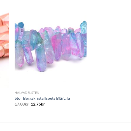
+
HALVÄDELSTEN
Bergskristallspets of
13,00
kr
9,75
kr
+
HALVÄDELSTEN
Stor Bergskristallspets Blå/Lila
17,00
kr
12,75
kr