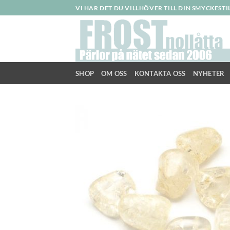
Skip
VI HAR DET DU VILLHÖVER TILL DIN SMYCKEST
to
content
SHOP
OM OSS
KONTAKTA OSS
NYHETER