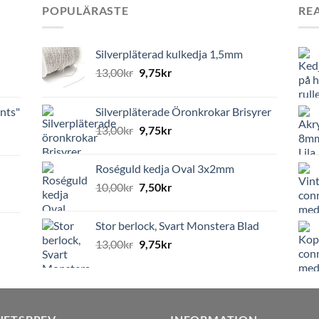
POPULÄRASTE
RE
Silverpläterad kulkedja 1,5mm
13,00
kr
9,75
kr
nts"
Silverpläterade Öronkrokar Brisyrer
13,00
kr
9,75
kr
Roséguld kedja Oval 3x2mm
10,00
kr
7,50
kr
Stor berlock, Svart Monstera Blad
13,00
kr
9,75
kr