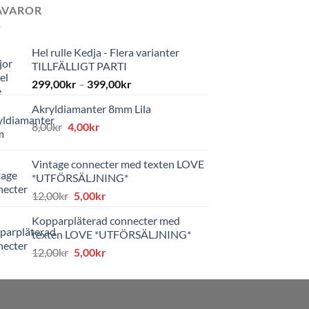
AVAROR
Hel rulle Kedja - Flera varianter
TILLFÄLLIGT PARTI
299,00
kr
–
399,00
kr
Akryldiamanter 8mm Lila
Det
Det
8,00
kr
4,00
kr
ursprungliga
nuvarande
priset
priset
Vintage connecter med texten LOVE
var:
är:
*UTFÖRSÄLJNING*
8,00kr.
4,00kr.
Det
Det
12,00
kr
5,00
kr
ursprungliga
nuvarande
Kopparpläterad connecter med
priset
priset
texten LOVE *UTFÖRSÄLJNING*
var:
är:
Det
Det
12,00
kr
5,00
kr
12,00kr.
5,00kr.
ursprungliga
nuvarande
priset
priset
var:
är: