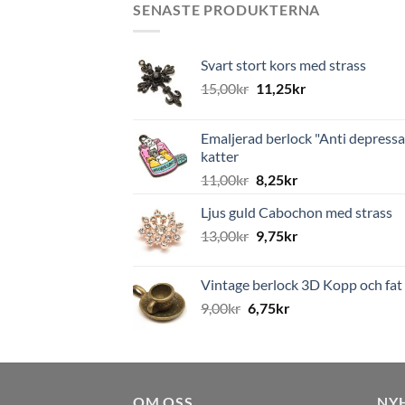
SENASTE PRODUKTERNA
Svart stort kors med strass
15,00
kr
11,25
kr
Emaljerad berlock "Anti depressa
katter
11,00
kr
8,25
kr
Ljus guld Cabochon med strass
13,00
kr
9,75
kr
Vintage berlock 3D Kopp och fat
9,00
kr
6,75
kr
OM OSS
NY