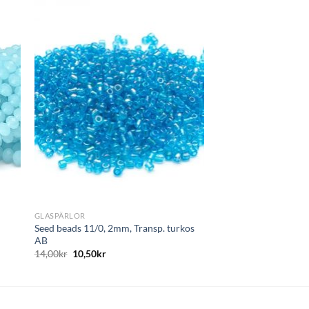
ägg
Lägg
till i
tan
önskelistan
+
GLASPÄRLOR
Seed beads 11/0, 2mm, Transp. turkos
AB
14,00
kr
10,50
kr