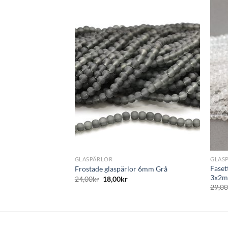
Lägg
Lägg
till i
till i
önskelistan
önskelistan
+
+
GLASPÄRLOR
GLAS
m, Transp. lila
Faset
Frostade glaspärlor 6mm Grå
3x2m
24,00
kr
18,00
kr
29,0