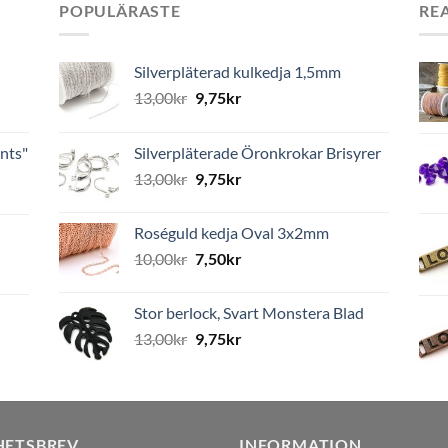
POPULÄRASTE
RE
Silverpläterad kulkedja 1,5mm
13,00
kr
9,75
kr
nts"
Silverpläterade Öronkrokar Brisyrer
13,00
kr
9,75
kr
Roséguld kedja Oval 3x2mm
10,00
kr
7,50
kr
Stor berlock, Svart Monstera Blad
13,00
kr
9,75
kr
HETSBREV
INFORMATION