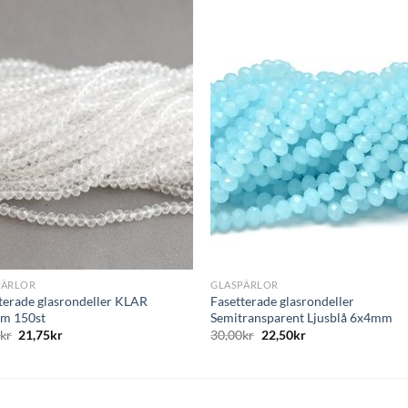
Lägg
L
till i
till i
önskelistan
önskelis
+
PÄRLOR
GLASPÄRLOR
terade glasrondeller KLAR
Fasetterade glasrondeller
m 150st
Semitransparent Ljusblå 6x4mm
0
kr
21,75
kr
30,00
kr
22,50
kr