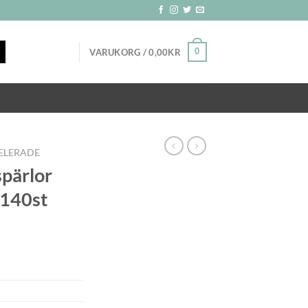
0
VARUKORG /
0,00
KR
ELERADE
spärlor
 140st