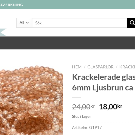
ILLVERKNING
Sök
efter:
HEM
/
GLASPÄRLOR
/
KRACK
Krackelerade gla
6mm Ljusbrun ca
Lägg
till i
önskelistan
24,00
18,00
kr
kr
Slut i lager
Artikelnr:
G1917