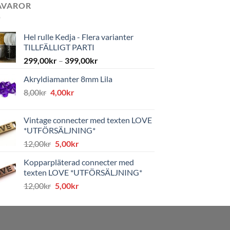
AVAROR
Hel rulle Kedja - Flera varianter
TILLFÄLLIGT PARTI
299,00
kr
–
399,00
kr
Akryldiamanter 8mm Lila
Det
Det
8,00
kr
4,00
kr
ursprungliga
nuvarande
priset
priset
Vintage connecter med texten LOVE
var:
är:
*UTFÖRSÄLJNING*
8,00kr.
4,00kr.
Det
Det
12,00
kr
5,00
kr
ursprungliga
nuvarande
Kopparpläterad connecter med
priset
priset
texten LOVE *UTFÖRSÄLJNING*
var:
är:
Det
Det
12,00
kr
5,00
kr
12,00kr.
5,00kr.
ursprungliga
nuvarande
priset
priset
var:
är:
12,00kr.
5,00kr.