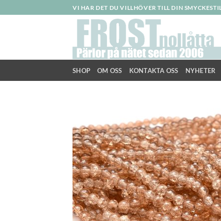
Skip
VI HAR DET DU VILLHÖVER TILL DIN SMYCKEST
to
content
SHOP
OM OSS
KONTAKTA OSS
NYHETER