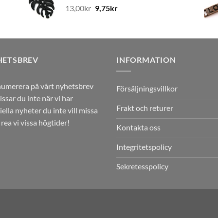
13,00
kr
9,75
kr
HETSBREV
INFORMATION
umerera på vårt nyhetsbrev
Försäljningsvillkor
issar du inte när vi har
Frakt och returer
iella nyheter du inte vill missa
r rea vi vissa högtider!
Kontakta oss
Integritetspolicy
Sekretesspolicy