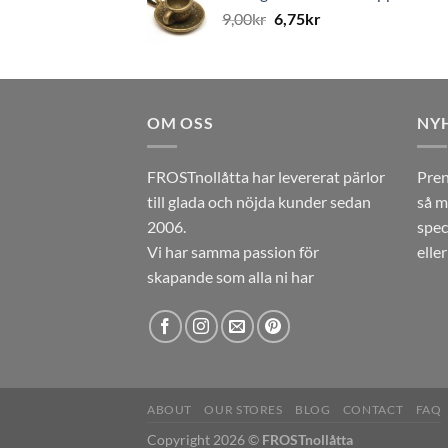
9,00
kr
6,75
kr
OM OSS
NY
FROSTnollåtta har levererat pärlor
Pren
till glada och nöjda kunder sedan
så m
2006.
spec
Vi har samma passion för
elle
skapande som alla ni har
ABOUT
OUR STORES
BLOG
CONTACT
FAQ
Copyright 2026 ©
FROSTnollåtta