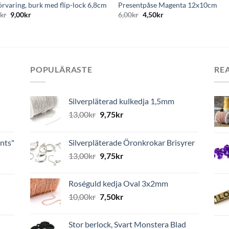
örvaring, burk med flip-lock 6,8cm
Presentpåse Magenta 12x10cm
0
kr
9,00
kr
6,00
kr
4,50
kr
POPULÄRASTE
RE
Silverpläterad kulkedja 1,5mm
13,00
kr
9,75
kr
nts"
Silverpläterade Öronkrokar Brisyrer
13,00
kr
9,75
kr
Roséguld kedja Oval 3x2mm
10,00
kr
7,50
kr
Stor berlock, Svart Monstera Blad