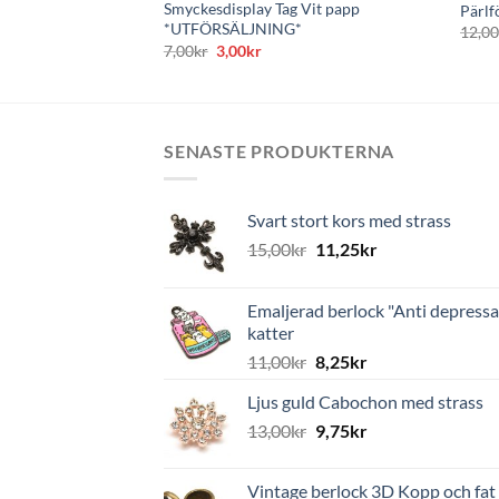
Smyckesdisplay Tag Vit papp
Pärlf
*UTFÖRSÄLJNING*
12,0
Det
Det
7,00
kr
3,00
kr
ursprungliga
nuvarande
priset
priset
var:
är:
7,00kr.
3,00kr.
SENASTE PRODUKTERNA
Svart stort kors med strass
15,00
kr
11,25
kr
Emaljerad berlock "Anti depressa
katter
11,00
kr
8,25
kr
Ljus guld Cabochon med strass
13,00
kr
9,75
kr
Vintage berlock 3D Kopp och fat