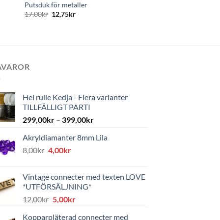
Putsduk för metaller
17,00
kr
12,75
kr
AVAROR
Hel rulle Kedja - Flera varianter
TILLFÄLLIGT PARTI
299,00
kr
–
399,00
kr
Akryldiamanter 8mm Lila
Det
Det
8,00
kr
4,00
kr
ursprungliga
nuvarande
priset
priset
Vintage connecter med texten LOVE
var:
är:
*UTFÖRSÄLJNING*
8,00kr.
4,00kr.
Det
Det
12,00
kr
5,00
kr
ursprungliga
nuvarande
Kopparpläterad connecter med
priset
priset