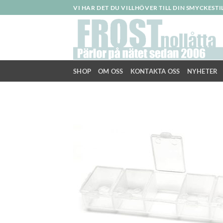
Skip
VI HAR DET DU VILLHÖVER TILL DIN SMYCKEST
to
content
SHOP
OM OSS
KONTAKTA OSS
NYHETER