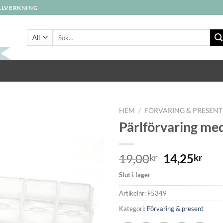
ILLVERKNING
Sök
efter:
HEM
/
FÖRVARING & PRESENT
Pärlförvaring med
19,00
14,25
kr
kr
Slut i lager
Artikelnr:
F5349
Kategori:
Förvaring & present