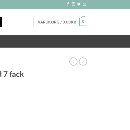
0
VARUKORG /
0,00
KR
 7 fack