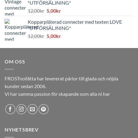
*UTFÖRSÄLJNING*
8,00kr.
4,00kr.
Det
Det
12,00
kr
5,00
kr
ursprungliga
nuvarande
Kopparpläterad connecter med texten LOVE
priset
priset
*UTFÖRSÄLJNING*
var:
är:
Det
Det
12,00
kr
5,00
kr
12,00kr.
5,00kr.
ursprungliga
nuvarande
priset
priset
var:
är:
OM OSS
12,00kr.
5,00kr.
FROSTnollåtta har levererat pärlor till glada och nöjda
kunder sedan 2006.
Vi har samma passion för skapande som alla ni har
NYHETSBREV