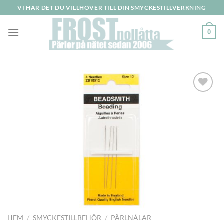
Skip
VI HAR DET DU VILLHÖVER TILL DIN SMYCKESTILLVERKNING
to
content
0
HEM
/
SMYCKESTILLBEHÖR
/
PÄRLNÅLAR