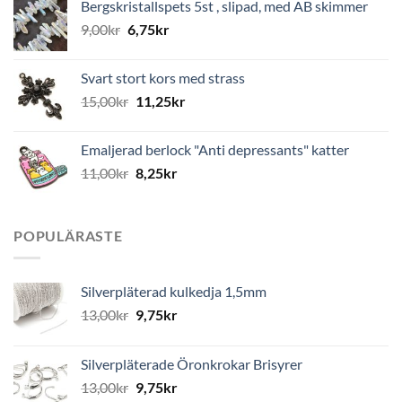
Bergskristallspets 5st , slipad, med AB skimmer
9,00
kr
6,75
kr
Svart stort kors med strass
15,00
kr
11,25
kr
Emaljerad berlock "Anti depressants" katter
11,00
kr
8,25
kr
POPULÄRASTE
Silverpläterad kulkedja 1,5mm
13,00
kr
9,75
kr
Silverpläterade Öronkrokar Brisyrer
13,00
kr
9,75
kr