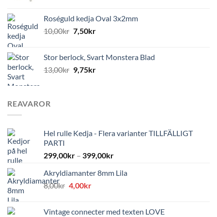
Roséguld kedja Oval 3x2mm
10,00
kr
7,50
kr
Stor berlock, Svart Monstera Blad
13,00
kr
9,75
kr
REAVAROR
Hel rulle Kedja - Flera varianter TILLFÄLLIGT
PARTI
299,00
kr
–
399,00
kr
Akryldiamanter 8mm Lila
Det
Det
8,00
kr
4,00
kr
ursprungliga
nuvarande
priset
priset
Vintage connecter med texten LOVE
var:
är: