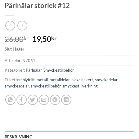
Pärlnålar storlek #12
26,00
19,50
kr
kr
Slut i lager
Artikelnr:
N7061
Kategorier:
Pärlnålar
,
Smyckestillbehör
Etiketter:
blyfritt
,
metall
,
metalldelar
,
nickelsäkert
,
smyckedelar
,
smyckesdelar
,
smyckestillbehör
,
smyckestillverkning
BESKRIVNING