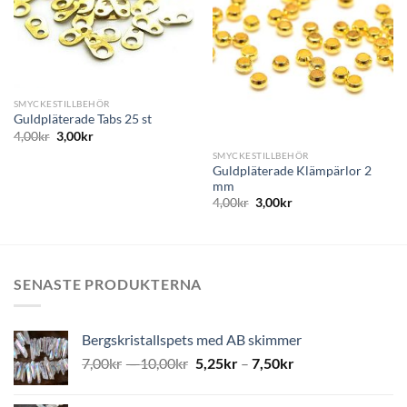
SMYCKESTILLBEHÖR
Guldpläterade Tabs 25 st
4,00
kr
3,00
kr
SMYCKESTILLBEHÖR
Guldpläterade Klämpärlor 2
mm
4,00
kr
3,00
kr
SENASTE PRODUKTERNA
Bergskristallspets med AB skimmer
7,00
kr
–
10,00
kr
5,25
kr
–
7,50
kr