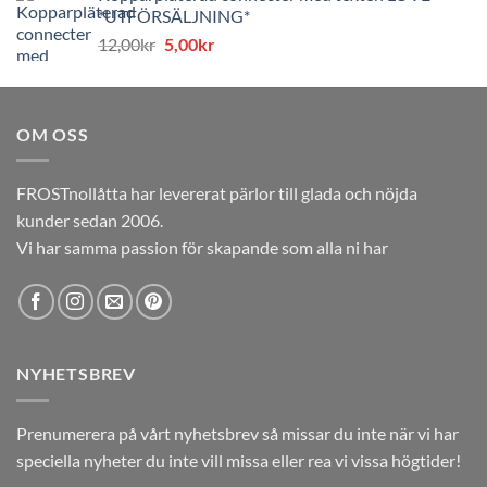
*UTFÖRSÄLJNING*
var:
är:
Det
Det
12,00
kr
5,00
kr
12,00kr.
5,00kr.
ursprungliga
nuvarande
priset
priset
var:
är:
OM OSS
12,00kr.
5,00kr.
FROSTnollåtta har levererat pärlor till glada och nöjda
kunder sedan 2006.
Vi har samma passion för skapande som alla ni har
NYHETSBREV
Prenumerera på vårt nyhetsbrev så missar du inte när vi har
speciella nyheter du inte vill missa eller rea vi vissa högtider!