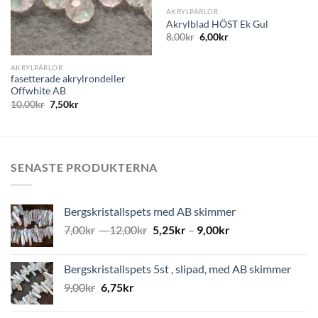
AKRYLPÄRLOR
Akrylblad HÖST Ek Gul
8,00
kr
6,00
kr
AKRYLPÄRLOR
fasetterade akrylrondeller
Offwhite AB
10,00
kr
7,50
kr
SENASTE PRODUKTERNA
Bergskristallspets med AB skimmer
7,00
kr
–
12,00
kr
5,25
kr
–
9,00
kr
Bergskristallspets 5st , slipad, med AB skimmer
9,00
kr
6,75
kr