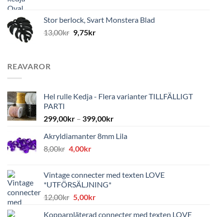
Stor berlock, Svart Monstera Blad
13,00
kr
9,75
kr
REAVAROR
Hel rulle Kedja - Flera varianter TILLFÄLLIGT
PARTI
299,00
kr
–
399,00
kr
Akryldiamanter 8mm Lila
Det
Det
8,00
kr
4,00
kr
ursprungliga
nuvarande
priset
priset
Vintage connecter med texten LOVE
var:
är:
*UTFÖRSÄLJNING*
8,00kr.
4,00kr.
Det
Det
12,00
kr
5,00
kr
ursprungliga
nuvarande
Kopparpläterad connecter med texten LOVE
priset
priset