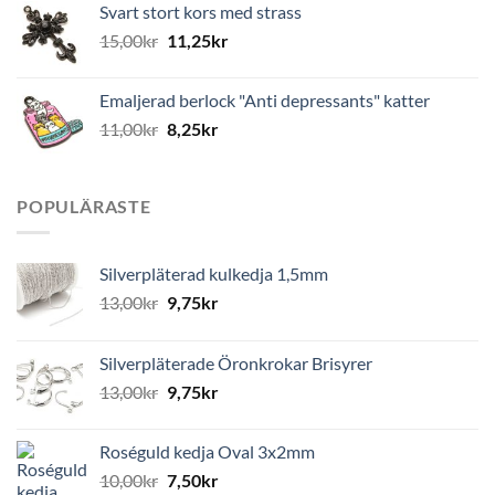
Svart stort kors med strass
15,00
kr
11,25
kr
Emaljerad berlock "Anti depressants" katter
11,00
kr
8,25
kr
POPULÄRASTE
Silverpläterad kulkedja 1,5mm
13,00
kr
9,75
kr
Silverpläterade Öronkrokar Brisyrer
13,00
kr
9,75
kr
Roséguld kedja Oval 3x2mm
10,00
kr
7,50
kr