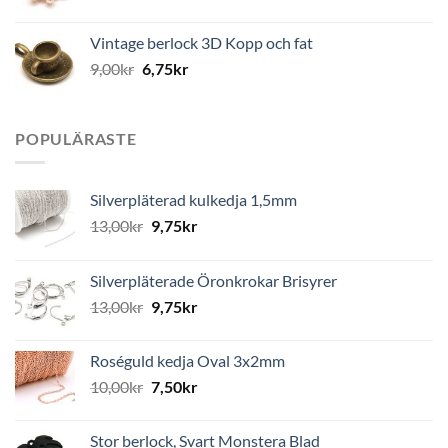
Vintage berlock 3D Kopp och fat
9,00
kr
6,75
kr
POPULÄRASTE
Silverpläterad kulkedja 1,5mm
13,00
kr
9,75
kr
Silverpläterade Öronkrokar Brisyrer
13,00
kr
9,75
kr
Roséguld kedja Oval 3x2mm
10,00
kr
7,50
kr
Stor berlock, Svart Monstera Blad