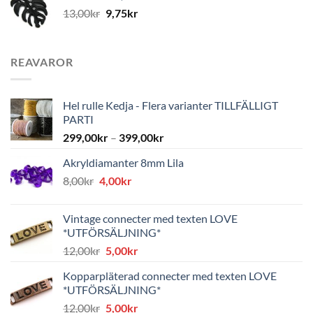
13,00
kr
9,75
kr
REAVAROR
Hel rulle Kedja - Flera varianter TILLFÄLLIGT
PARTI
299,00
kr
–
399,00
kr
Akryldiamanter 8mm Lila
Det
Det
8,00
kr
4,00
kr
ursprungliga
nuvarande
priset
priset
Vintage connecter med texten LOVE
var:
är:
*UTFÖRSÄLJNING*
8,00kr.
4,00kr.
Det
Det
12,00
kr
5,00
kr
ursprungliga
nuvarande
Kopparpläterad connecter med texten LOVE
priset
priset
*UTFÖRSÄLJNING*
var:
är:
Det
Det
12,00
kr
5,00
kr
12,00kr.
5,00kr.