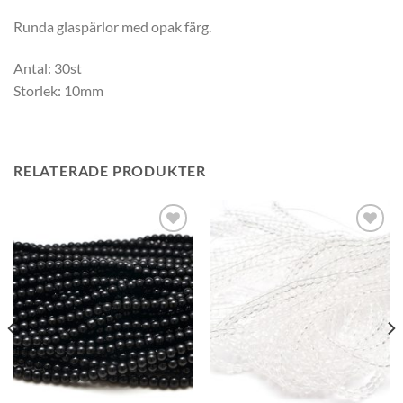
Runda glaspärlor med opak färg.
Antal: 30st
Storlek: 10mm
RELATERADE PRODUKTER
Lägg
Lägg
till i
till i
önskelistan
önskelistan