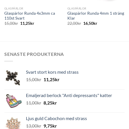
GLASPÄRLOR
GLASPÄRLOR
Glaspärlor Runda 4x3mm ca
Glaspärlor Runda 4mm 1 sträng
110st Svart
Klar
15,00
kr
11,25
kr
22,00
kr
16,50
kr
SENASTE PRODUKTERNA
Svart stort kors med strass
15,00
kr
11,25
kr
Emaljerad berlock "Anti depressants" katter
11,00
kr
8,25
kr
Ljus guld Cabochon med strass
13,00
kr
9,75
kr