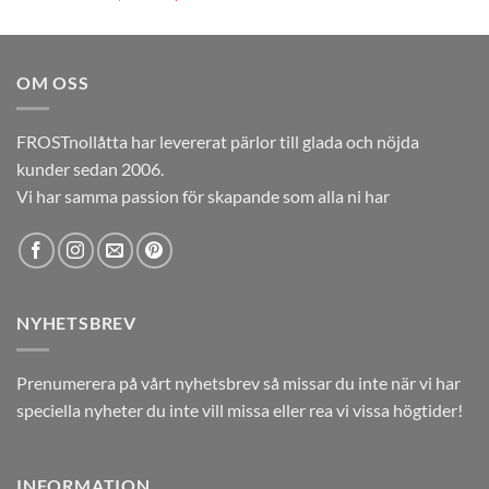
ursprungliga
nuvarande
priset
priset
var:
är:
OM OSS
12,00kr.
5,00kr.
FROSTnollåtta har levererat pärlor till glada och nöjda
kunder sedan 2006.
Vi har samma passion för skapande som alla ni har
NYHETSBREV
Prenumerera på vårt nyhetsbrev så missar du inte när vi har
speciella nyheter du inte vill missa eller rea vi vissa högtider!
INFORMATION