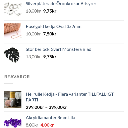
Silverpläterade Öronkrokar Brisyrer
13,00
kr
9,75
kr
Roséguld kedja Oval 3x2mm
10,00
kr
7,50
kr
Stor berlock, Svart Monstera Blad
13,00
kr
9,75
kr
REAVAROR
Hel rulle Kedja - Flera varianter TILLFÄLLIGT
PARTI
299,00
kr
–
399,00
kr
Akryldiamanter 8mm Lila
Det
Det
8,00
kr
4,00
kr