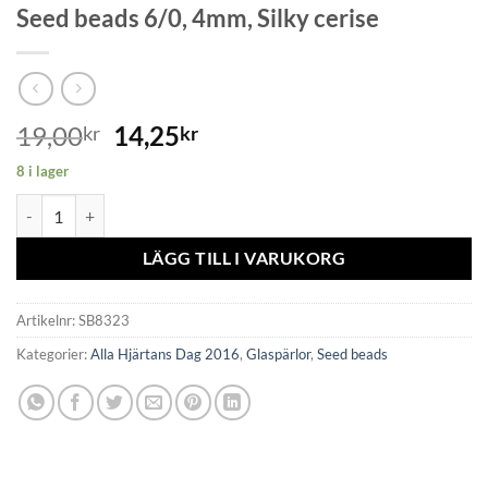
Seed beads 6/0, 4mm, Silky cerise
19,00
14,25
kr
kr
8 i lager
Seed beads 6/0, 4mm, Silky cerise mängd
LÄGG TILL I VARUKORG
Artikelnr:
SB8323
Kategorier:
Alla Hjärtans Dag 2016
,
Glaspärlor
,
Seed beads