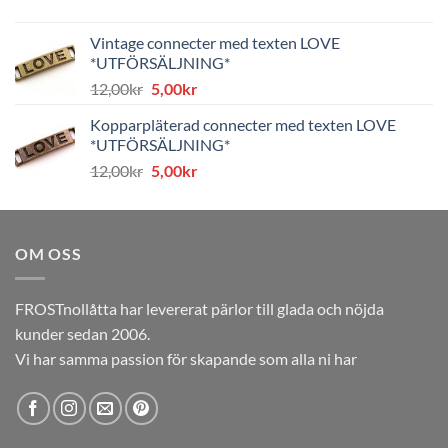
ursprungliga
nuvarande
priset
priset
Vintage connecter med texten LOVE
var:
är:
*UTFÖRSÄLJNING*
8,00kr.
4,00kr.
Det
Det
12,00
kr
5,00
kr
ursprungliga
nuvarande
Kopparpläterad connecter med texten LOVE
priset
priset
*UTFÖRSÄLJNING*
var:
är:
Det
Det
12,00
kr
5,00
kr
12,00kr.
5,00kr.
ursprungliga
nuvarande
priset
priset
var:
är:
OM OSS
12,00kr.
5,00kr.
FROSTnollåtta har levererat pärlor till glada och nöjda
kunder sedan 2006.
Vi har samma passion för skapande som alla ni har