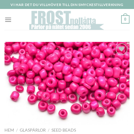
Skip
VI HAR DET DU VILLHÖVER TILL DIN SMYCKESTILLVERKNING
to
content
0
Lägg
till i
önskelistan
HEM
/
GLASPÄRLOR
/
SEED BEADS