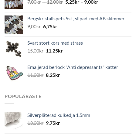
7,00
kr
–
12,00
kr
5,25
kr
–
9,00
kr
Bergskristallspets 5st , slipad, med AB skimmer
9,00
kr
6,75
kr
Svart stort kors med strass
15,00
kr
11,25
kr
Emaljerad berlock "Anti depressants" katter
11,00
kr
8,25
kr
POPULÄRASTE
Silverpläterad kulkedja 1,5mm
13,00
kr
9,75
kr