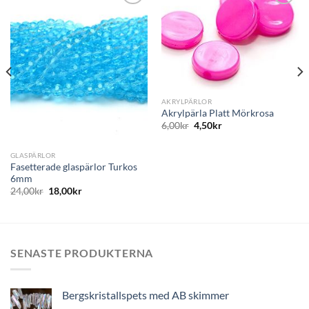
Lägg
Lägg
till i
till i
önskelistan
önskelistan
AKRYLPÄRLOR
Akrylpärla Platt Mörkrosa
6,00
kr
4,50
kr
GLASPÄRLOR
Fasetterade glaspärlor Turkos
6mm
24,00
kr
18,00
kr
SENASTE PRODUKTERNA
Bergskristallspets med AB skimmer