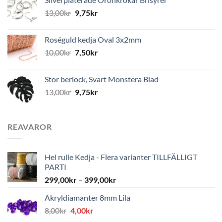
13,00
kr
9,75
kr
Roséguld kedja Oval 3x2mm
10,00
kr
7,50
kr
Stor berlock, Svart Monstera Blad
13,00
kr
9,75
kr
REAVAROR
Hel rulle Kedja - Flera varianter TILLFÄLLIGT
PARTI
299,00
kr
–
399,00
kr
Akryldiamanter 8mm Lila
Det
Det
8,00
kr
4,00
kr
ursprungliga
nuvarande