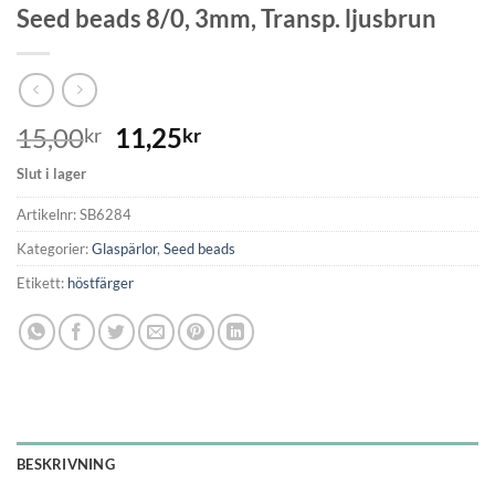
Seed beads 8/0, 3mm, Transp. ljusbrun
15,00
11,25
kr
kr
Slut i lager
Artikelnr:
SB6284
Kategorier:
Glaspärlor
,
Seed beads
Etikett:
höstfärger
BESKRIVNING