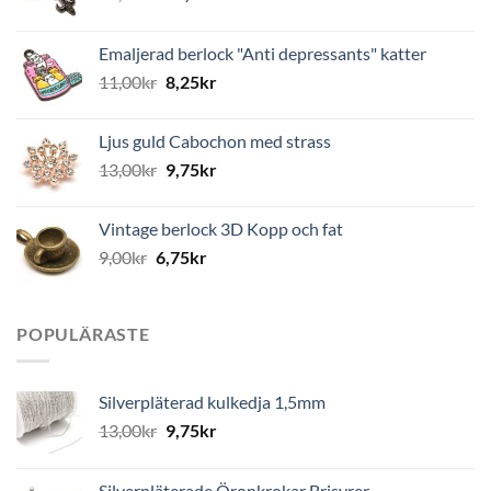
Emaljerad berlock "Anti depressants" katter
11,00
kr
8,25
kr
Ljus guld Cabochon med strass
13,00
kr
9,75
kr
Vintage berlock 3D Kopp och fat
9,00
kr
6,75
kr
POPULÄRASTE
Silverpläterad kulkedja 1,5mm
13,00
kr
9,75
kr
Silverpläterade Öronkrokar Brisyrer