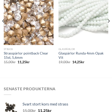
Lägg
Lägg
till i
till i
önskelistan
önskelistan
STRASS
GLASPÄRLOR
Strasspärlor pointback Clear
Glaspärlor Runda 4mm Opak
15st, 5,6mm
Vit
15,00
kr
11,25
kr
19,00
kr
14,25
kr
SENASTE PRODUKTERNA
Svart stort kors med strass
15,00
kr
11,25
kr