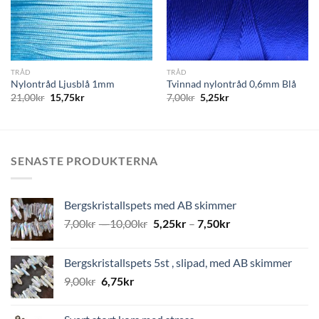
TRÅD
TRÅD
Nylontråd Ljusblå 1mm
Tvinnad nylontråd 0,6mm Blå
21,00
kr
15,75
kr
7,00
kr
5,25
kr
SENASTE PRODUKTERNA
Bergskristallspets med AB skimmer
7,00
kr
–
10,00
kr
5,25
kr
–
7,50
kr
Bergskristallspets 5st , slipad, med AB skimmer
9,00
kr
6,75
kr