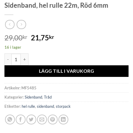
Sidenband, hel rulle 22m, Röd 6mm
29,00
21,75
kr
kr
16 i lager
Sidenband, hel rulle 22m, Röd 6mm mängd
LÄGG TILL I VARUKORG
Artikelnr:
MF5485
Kategorier:
Sidenband
,
Tråd
Etiketter:
hel rulle
,
sidenband
,
storpack