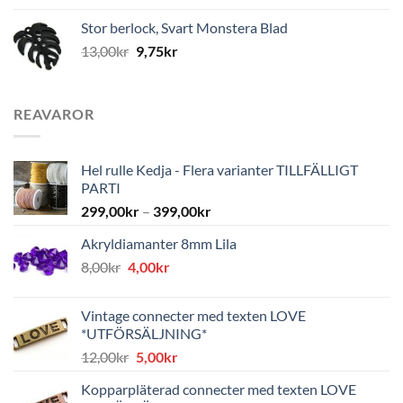
Stor berlock, Svart Monstera Blad
13,00
kr
9,75
kr
REAVAROR
Hel rulle Kedja - Flera varianter TILLFÄLLIGT
PARTI
299,00
kr
–
399,00
kr
Akryldiamanter 8mm Lila
Det
Det
8,00
kr
4,00
kr
ursprungliga
nuvarande
priset
priset
Vintage connecter med texten LOVE
var:
är:
*UTFÖRSÄLJNING*
8,00kr.
4,00kr.
Det
Det
12,00
kr
5,00
kr
ursprungliga
nuvarande
Kopparpläterad connecter med texten LOVE
priset
priset