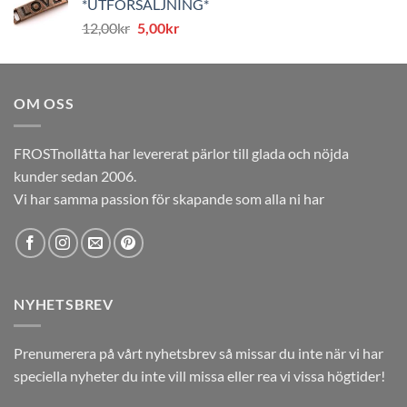
*UTFÖRSÄLJNING*
var:
är:
Det
Det
12,00
kr
5,00
kr
12,00kr.
5,00kr.
ursprungliga
nuvarande
priset
priset
var:
är:
OM OSS
12,00kr.
5,00kr.
FROSTnollåtta har levererat pärlor till glada och nöjda
kunder sedan 2006.
Vi har samma passion för skapande som alla ni har
NYHETSBREV
Prenumerera på vårt nyhetsbrev så missar du inte när vi har
speciella nyheter du inte vill missa eller rea vi vissa högtider!