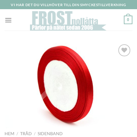
Skip
VI HAR DET DU VILLHÖVER TILL DIN SMYCKESTILLVERKNING
to
content
0
Lägg
till i
önskelistan
HEM
/
TRÅD
/
SIDENBAND