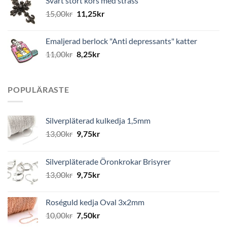
Svart stort kors med strass
15,00
kr
11,25
kr
Emaljerad berlock "Anti depressants" katter
11,00
kr
8,25
kr
POPULÄRASTE
Silverpläterad kulkedja 1,5mm
13,00
kr
9,75
kr
Silverpläterade Öronkrokar Brisyrer
13,00
kr
9,75
kr
Roséguld kedja Oval 3x2mm
10,00
kr
7,50
kr