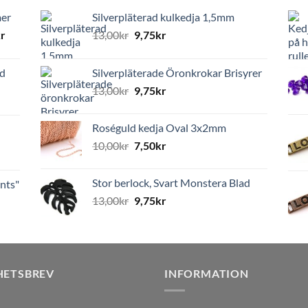
mer
Silverpläterad kulkedja 1,5mm
r
13,00
kr
9,75
kr
ed
Silverpläterade Öronkrokar Brisyrer
13,00
kr
9,75
kr
Roséguld kedja Oval 3x2mm
10,00
kr
7,50
kr
Stor berlock, Svart Monstera Blad
nts"
13,00
kr
9,75
kr
HETSBREV
INFORMATION