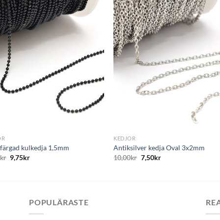
+
OR
KEDJOR
 färgad kulkedja 1,5mm
Antiksilver kedja Oval 3x2mm
0
kr
9,75
kr
10,00
kr
7,50
kr
POPULÄRASTE
RE