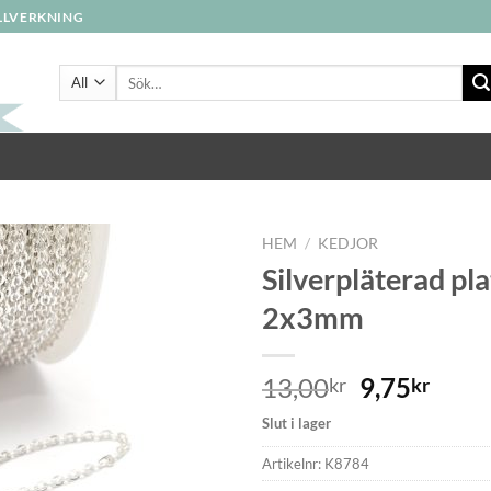
ILLVERKNING
Sök
efter:
HEM
/
KEDJOR
Silverpläterad pla
2x3mm
13,00
9,75
kr
kr
Slut i lager
Artikelnr:
K8784