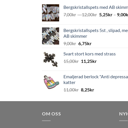
Bergskristallspets med AB skim
7,00
kr
–
12,00
kr
5,25
kr
–
9,00
k
Bergskristallspets 5st , slipad, m
AB skimmer
9,00
kr
6,75
kr
Svart stort kors med strass
15,00
kr
11,25
kr
Emaljerad berlock "Anti depressa
katter
11,00
kr
8,25
kr
OM OSS
NY