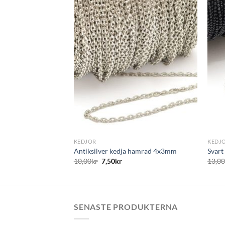
+
+
KEDJOR
KEDJ
Antiksilver kedja hamrad 4x3mm
Svart
10,00
kr
7,50
kr
13,0
SENASTE PRODUKTERNA