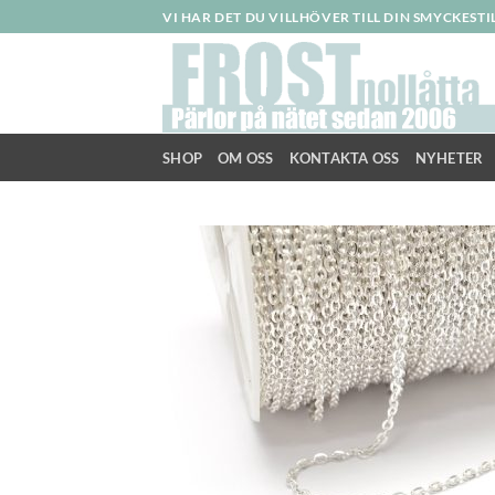
Skip
VI HAR DET DU VILLHÖVER TILL DIN SMYCKEST
to
content
SHOP
OM OSS
KONTAKTA OSS
NYHETER