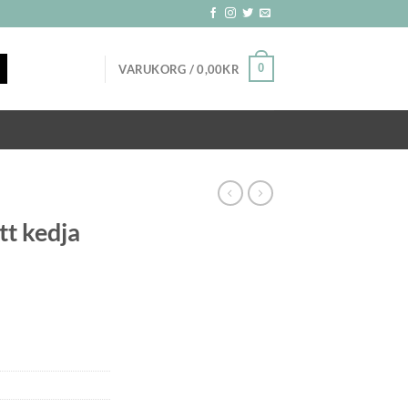
0
VARUKORG /
0,00
KR
tt kedja