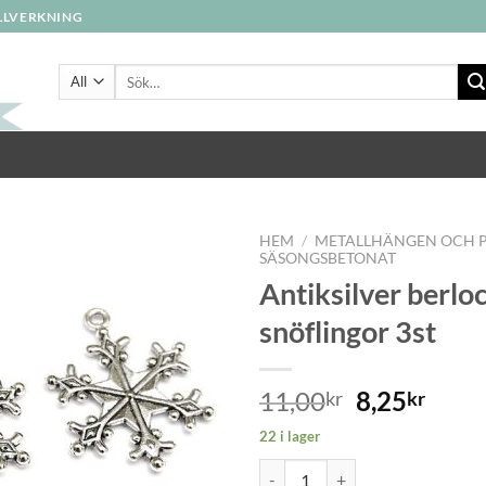
ILLVERKNING
Sök
efter:
HEM
/
METALLHÄNGEN OCH 
SÄSONGSBETONAT
Antiksilver berlo
snöflingor 3st
11,00
8,25
kr
kr
22 i lager
Antiksilver berlocker Stora snöfl