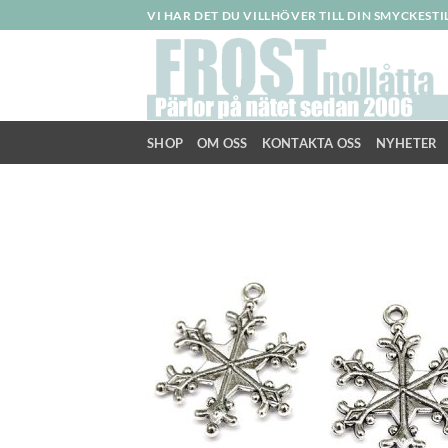
Skip
VI HAR DET DU VILLHÖVER TILL DIN SMYCKEST
to
content
SHOP
OM OSS
KONTAKTA OSS
NYHETER