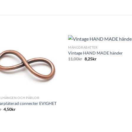
+
MÄNGDRABATTER
Vintage HAND MADE händer
11,00
kr
8,25
kr
LLHÄNGEN OCH PÄRLOR
arpläterad connecter EVIGHET
r
4,50
kr