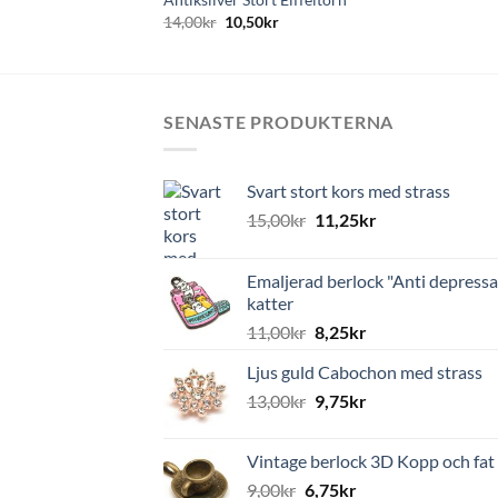
14,00
kr
10,50
kr
SENASTE PRODUKTERNA
Svart stort kors med strass
15,00
kr
11,25
kr
Emaljerad berlock "Anti depressa
katter
11,00
kr
8,25
kr
Ljus guld Cabochon med strass
13,00
kr
9,75
kr
Vintage berlock 3D Kopp och fat
9,00
kr
6,75
kr