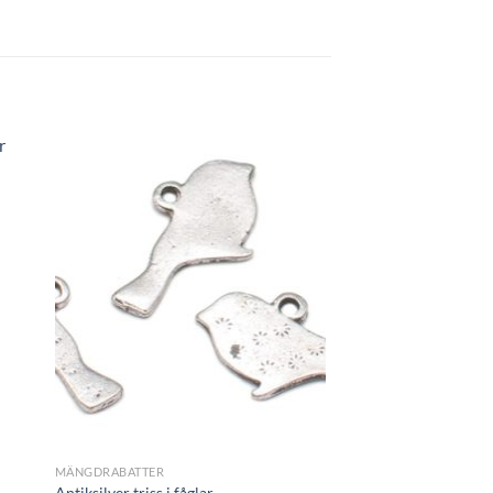
+
METALLHÄNGEN OCH P
Vintage små pärlhatt
12,00
kr
9,00
kr
+
MÄNGDRABATTER
Antiksilver triss i fåglar