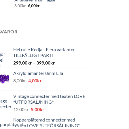
8,00
kr
6,00
kr
AVAROR
Hel rulle Kedja - Flera varianter
TILLFÄLLIGT PARTI
299,00
kr
–
399,00
kr
Akryldiamanter 8mm Lila
Det
Det
8,00
kr
4,00
kr
ursprungliga
nuvarande
priset
priset
Vintage connecter med texten LOVE
var:
är:
*UTFÖRSÄLJNING*
8,00kr.
4,00kr.
Det
Det
12,00
kr
5,00
kr
ursprungliga
nuvarande
Kopparpläterad connecter med
priset
priset
texten LOVE *UTFÖRSÄLJNING*
var:
är: