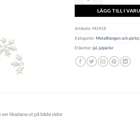
LÄGG TILL I VA
Artikelnr:
M3458
Kategorier:
Metallhängen och pärlor
Etiketter:
jul
,
julpärlor
e ser likadana ut på båda sidor