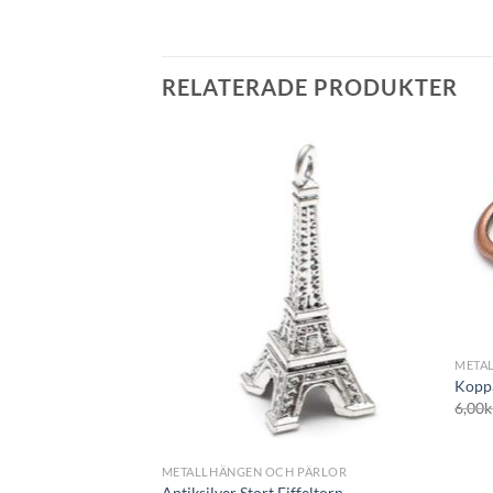
RELATERADE PRODUKTER
+
META
Kopp
6,00
k
+
METALLHÄNGEN OCH PÄRLOR
Antiksilver Stort Eiffeltorn