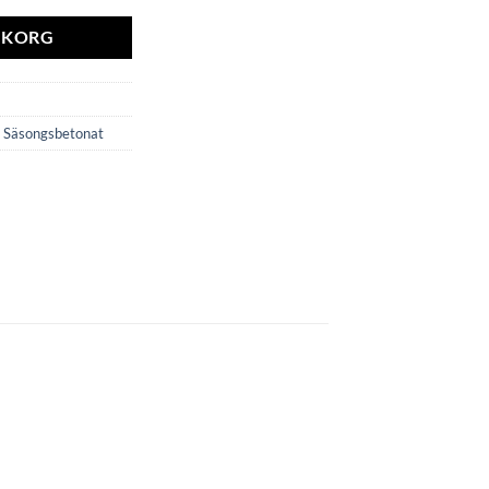
RUKORG
,
Säsongsbetonat