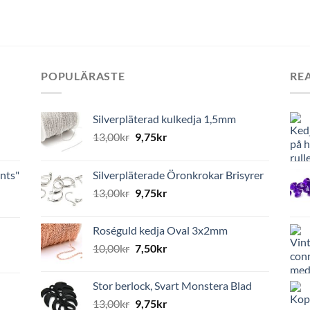
POPULÄRASTE
RE
Silverpläterad kulkedja 1,5mm
13,00
kr
9,75
kr
nts"
Silverpläterade Öronkrokar Brisyrer
13,00
kr
9,75
kr
Roséguld kedja Oval 3x2mm
10,00
kr
7,50
kr
Stor berlock, Svart Monstera Blad
13,00
kr
9,75
kr