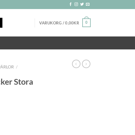
0
VARUKORG /
0,00
KR
PÄRLOR
/
cker Stora
ingor 3st mängd