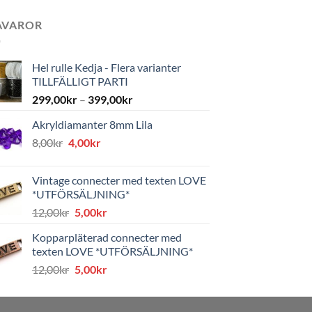
AVAROR
Hel rulle Kedja - Flera varianter
TILLFÄLLIGT PARTI
299,00
kr
–
399,00
kr
Akryldiamanter 8mm Lila
Det
Det
8,00
kr
4,00
kr
ursprungliga
nuvarande
priset
priset
Vintage connecter med texten LOVE
var:
är:
*UTFÖRSÄLJNING*
8,00kr.
4,00kr.
Det
Det
12,00
kr
5,00
kr
ursprungliga
nuvarande
Kopparpläterad connecter med
priset
priset
texten LOVE *UTFÖRSÄLJNING*
var:
är:
Det
Det
12,00
kr
5,00
kr
12,00kr.
5,00kr.
ursprungliga
nuvarande
priset
priset