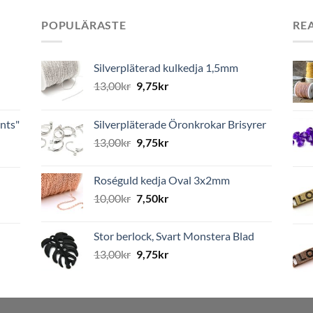
POPULÄRASTE
RE
Silverpläterad kulkedja 1,5mm
13,00
kr
9,75
kr
nts"
Silverpläterade Öronkrokar Brisyrer
13,00
kr
9,75
kr
Roséguld kedja Oval 3x2mm
10,00
kr
7,50
kr
Stor berlock, Svart Monstera Blad
13,00
kr
9,75
kr