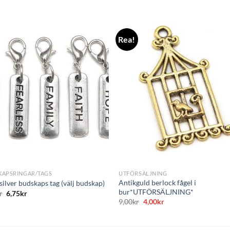
Rea!
Lägg
L
till i
till i
önskelistan
önskelis
+
KAPSRINGAR/TAGS
UTFÖRSÄLJNING
Antikguld berlock fågel i
silver budskaps tag (välj budskap)
bur*UTFÖRSÄLJNING*
r
6,75
kr
Det
Det
9,00
kr
4,00
kr
ursprungliga
nuvarande
priset
priset
var:
är:
9,00kr.
4,00kr.