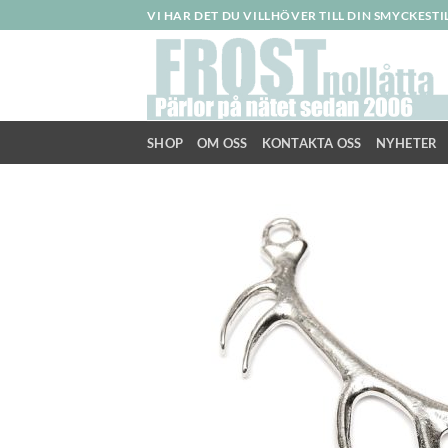
Skip
VI HAR DET DU VILLHÖVER TILL DIN SMYCKEST
to
content
SHOP
OM OSS
KONTAKTA OSS
NYHETER