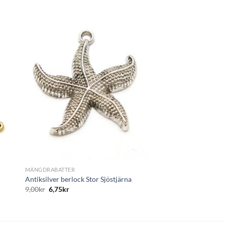
ägg
Lägg
till i
tan
önskelistan
+
MÄNGDRABATTER
Antiksilver berlock Stor Sjöstjärna
9,00
kr
6,75
kr