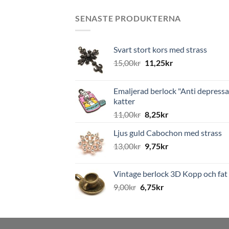
SENASTE PRODUKTERNA
Svart stort kors med strass
15,00
kr
11,25
kr
Emaljerad berlock "Anti depressa
katter
11,00
kr
8,25
kr
Ljus guld Cabochon med strass
13,00
kr
9,75
kr
Vintage berlock 3D Kopp och fat
9,00
kr
6,75
kr