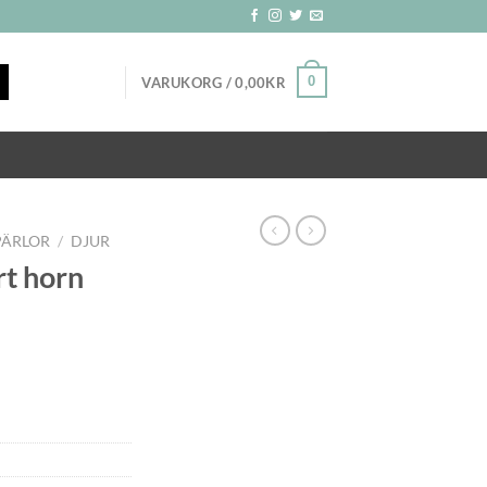
0
VARUKORG /
0,00
KR
PÄRLOR
/
DJUR
rt horn