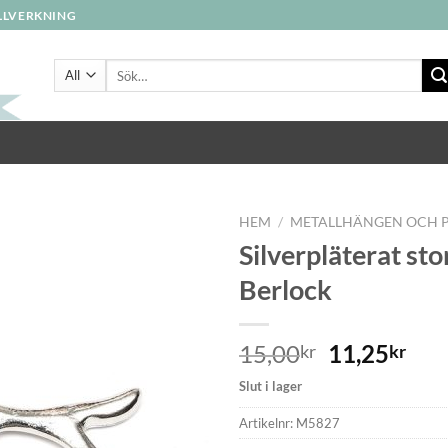
ILLVERKNING
Sök
efter:
HEM
/
METALLHÄNGEN OCH 
Silverpläterat sto
Berlock
Lägg
till i
önskelistan
15,00
11,25
kr
kr
Slut i lager
Artikelnr:
M5827