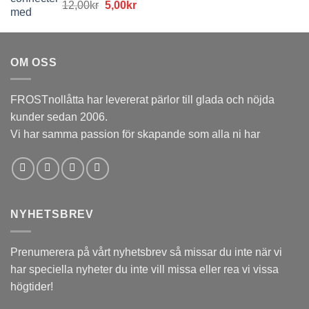
Det
Det
12,00
kr
5,00
kr
12,00kr.
5,00kr.
ursprungliga
nuvarande
priset
priset
var:
är:
OM OSS
12,00kr.
5,00kr.
FROSTnollåtta har levererat pärlor till glada och nöjda
kunder sedan 2006.
Vi har samma passion för skapande som alla ni har
NYHETSBREV
Prenumerera på vårt nyhetsbrev så missar du inte när vi
har speciella nyheter du inte vill missa eller rea vi vissa
högtider!