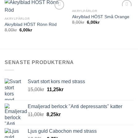
AKRYLPÄRLOR
Akrylblad HÖST Små Orange
AKRYLPÄRLOR
8,00
kr
6,00
kr
Akrylblad HÖST Rönn Röd
8,00
kr
6,00
kr
SENASTE PRODUKTERNA
Svart stort kors med strass
15,00
kr
11,25
kr
Emaljerad berlock "Anti depressants" katter
11,00
kr
8,25
kr
Ljus guld Cabochon med strass