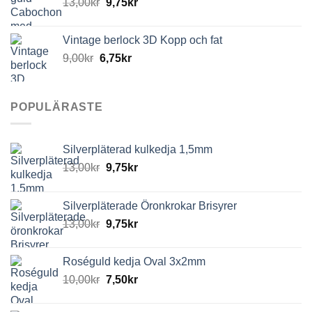
13,00
kr
9,75
kr
Vintage berlock 3D Kopp och fat
9,00
kr
6,75
kr
POPULÄRASTE
Silverpläterad kulkedja 1,5mm
13,00
kr
9,75
kr
Silverpläterade Öronkrokar Brisyrer
13,00
kr
9,75
kr
Roséguld kedja Oval 3x2mm
10,00
kr
7,50
kr