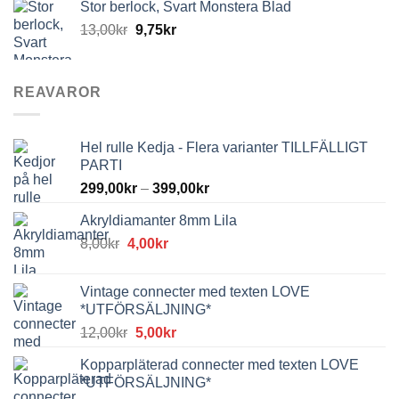
Stor berlock, Svart Monstera Blad
13,00
kr
9,75
kr
REAVAROR
Hel rulle Kedja - Flera varianter TILLFÄLLIGT
PARTI
299,00
kr
–
399,00
kr
Akryldiamanter 8mm Lila
Det
Det
8,00
kr
4,00
kr
ursprungliga
nuvarande
priset
priset
Vintage connecter med texten LOVE
var:
är:
*UTFÖRSÄLJNING*
8,00kr.
4,00kr.
Det
Det
12,00
kr
5,00
kr
ursprungliga
nuvarande
Kopparpläterad connecter med texten LOVE
priset
priset
*UTFÖRSÄLJNING*
var:
är: