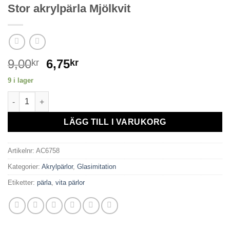
Stor akrylpärla Mjölkvit
9,00
6,75
kr
kr
9 i lager
Stor akrylpärla Mjölkvit mängd
LÄGG TILL I VARUKORG
Artikelnr:
AC6758
Kategorier:
Akrylpärlor
,
Glasimitation
Etiketter:
pärla
,
vita pärlor