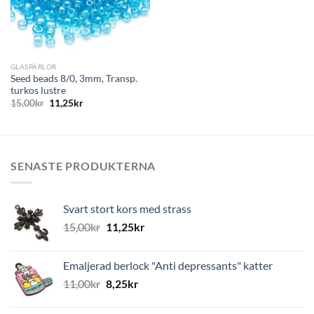
GLASPÄRLOR
Seed beads 8/0, 3mm, Transp.
turkos lustre
15,00
kr
11,25
kr
SENASTE PRODUKTERNA
Svart stort kors med strass
15,00
kr
11,25
kr
Emaljerad berlock "Anti depressants" katter
11,00
kr
8,25
kr