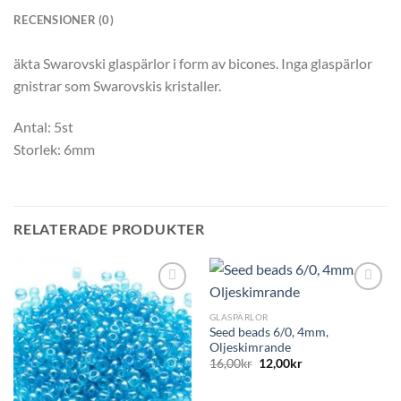
RECENSIONER (0)
äkta Swarovski glaspärlor i form av bicones. Inga glaspärlor
gnistrar som Swarovskis kristaller.
Antal: 5st
Storlek: 6mm
RELATERADE PRODUKTER
GLASPÄRLOR
Seed beads 6/0, 4mm,
Oljeskimrande
16,00
kr
12,00
kr