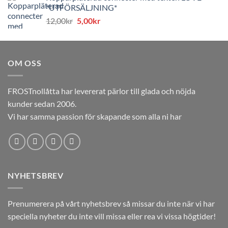
*UTFÖRSÄLJNING*
var:
är:
Det
Det
12,00
kr
5,00
kr
12,00kr.
5,00kr.
ursprungliga
nuvarande
priset
priset
var:
är:
OM OSS
12,00kr.
5,00kr.
FROSTnollåtta har levererat pärlor till glada och nöjda
kunder sedan 2006.
Vi har samma passion för skapande som alla ni har
NYHETSBREV
Prenumerera på vårt nyhetsbrev så missar du inte när vi har
speciella nyheter du inte vill missa eller rea vi vissa högtider!