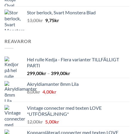
Stor berlock, Svart Monstera Blad
13,00
kr
9,75
kr
REAVAROR
Hel rulle Kedja - Flera varianter TILLFÄLLIGT
PARTI
299,00
kr
–
399,00
kr
Akryldiamanter 8mm Lila
Det
Det
8,00
kr
4,00
kr
ursprungliga
nuvarande
priset
priset
Vintage connecter med texten LOVE
var:
är:
*UTFÖRSÄLJNING*
8,00kr.
4,00kr.
Det
Det
12,00
kr
5,00
kr
ursprungliga
nuvarande
Kopparpläterad connecter med texten LOVE
priset
priset