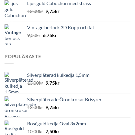
Ljus guld Cabochon med strass
13,00
kr
9,75
kr
Vintage berlock 3D Kopp och fat
9,00
kr
6,75
kr
POPULÄRASTE
Silverpläterad kulkedja 1,5mm
13,00
kr
9,75
kr
Silverpläterade Öronkrokar Brisyrer
13,00
kr
9,75
kr
Roséguld kedja Oval 3x2mm
10,00
kr
7,50
kr