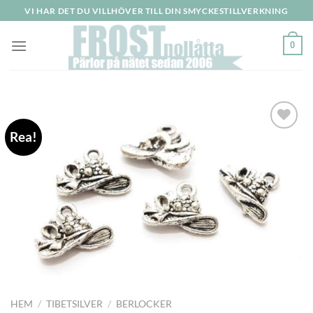
Skip
VI HAR DET DU VILLHÖVER TILL DIN SMYCKESTILLVERKNING
to
content
0
Rea!
Lägg
till i
önskelistan
HEM
/
TIBETSILVER
/
BERLOCKER