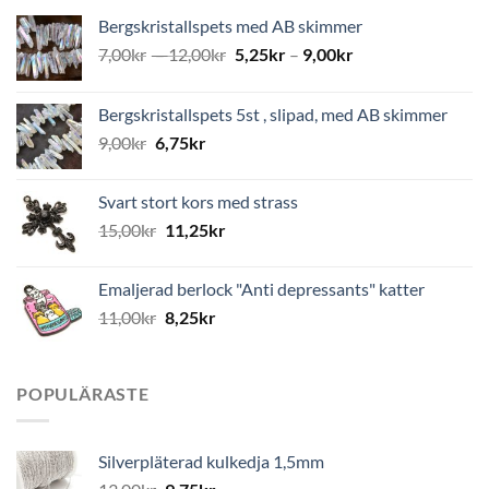
Bergskristallspets med AB skimmer
7,00
kr
–
12,00
kr
5,25
kr
–
9,00
kr
Bergskristallspets 5st , slipad, med AB skimmer
9,00
kr
6,75
kr
Svart stort kors med strass
15,00
kr
11,25
kr
Emaljerad berlock "Anti depressants" katter
11,00
kr
8,25
kr
POPULÄRASTE
Silverpläterad kulkedja 1,5mm