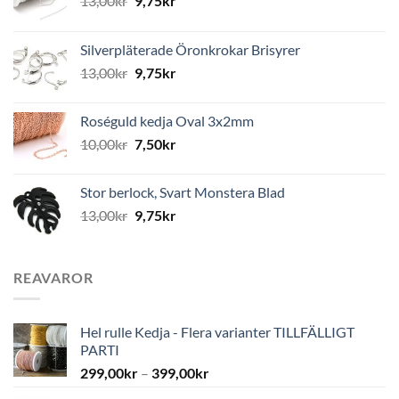
13,00
kr
9,75
kr
Silverpläterade Öronkrokar Brisyrer
13,00
kr
9,75
kr
Roséguld kedja Oval 3x2mm
10,00
kr
7,50
kr
Stor berlock, Svart Monstera Blad
13,00
kr
9,75
kr
REAVAROR
Hel rulle Kedja - Flera varianter TILLFÄLLIGT
PARTI
299,00
kr
–
399,00
kr