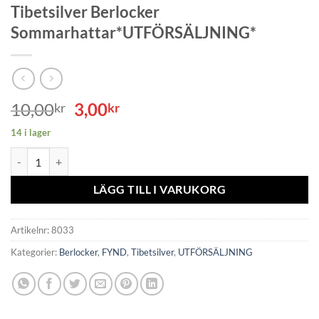
Tibetsilver Berlocker
Sommarhattar*UTFÖRSÄLJNING*
Det
Det
10,00
3,00
kr
kr
ursprungliga
nuvarande
14 i lager
priset
priset
Tibetsilver Berlocker Sommarhattar*UTFÖRSÄLJNING* mängd
var:
är:
10,00kr.
3,00kr.
LÄGG TILL I VARUKORG
Artikelnr:
8033
Kategorier:
Berlocker
,
FYND
,
Tibetsilver
,
UTFÖRSÄLJNING