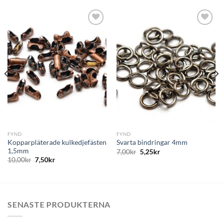
Lägg
Lägg
till i
till i
önskelistan
önskelistan
FYND
FYND
Kopparpläterade kulkedjefästen
Svarta bindringar 4mm
1,5mm
7,00
kr
5,25
kr
10,00
kr
7,50
kr
SENASTE PRODUKTERNA