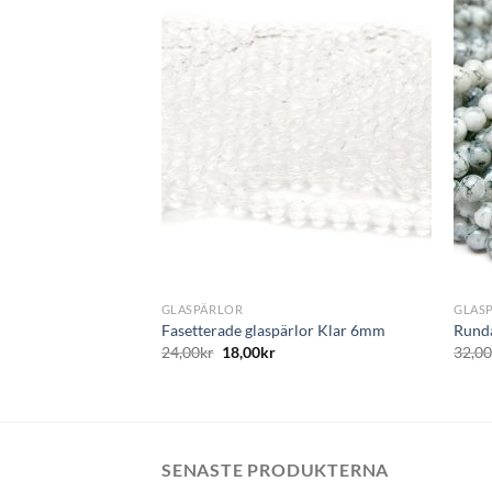
Lägg
Lägg
till i
till i
önskelistan
önskelistan
+
+
GLASPÄRLOR
GLAS
nga med pointback,
Fasetterade glaspärlor Klar 6mm
Runda
24,00
kr
18,00
kr
32,0
SENASTE PRODUKTERNA