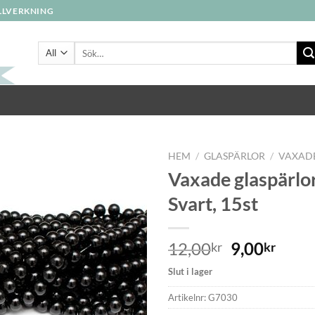
ILLVERKNING
Sök
efter:
HEM
/
GLASPÄRLOR
/
VAXAD
Vaxade glaspärl
Svart, 15st
Lägg
till i
önskelistan
12,00
9,00
kr
kr
Slut i lager
Artikelnr:
G7030