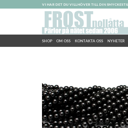
Skip
VI HAR DET DU VILLHÖVER TILL DIN SMYCKEST
to
content
SHOP
OM OSS
KONTAKTA OSS
NYHETER