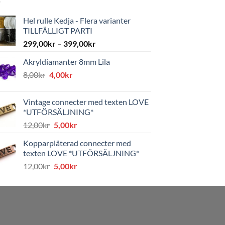
Hel rulle Kedja - Flera varianter
TILLFÄLLIGT PARTI
299,00
kr
–
399,00
kr
Akryldiamanter 8mm Lila
Det
Det
8,00
kr
4,00
kr
ursprungliga
nuvarande
priset
priset
Vintage connecter med texten LOVE
var:
är:
*UTFÖRSÄLJNING*
8,00kr.
4,00kr.
Det
Det
12,00
kr
5,00
kr
ursprungliga
nuvarande
Kopparpläterad connecter med
priset
priset
texten LOVE *UTFÖRSÄLJNING*
var:
är:
Det
Det
12,00
kr
5,00
kr
12,00kr.
5,00kr.
ursprungliga
nuvarande
priset
priset
var:
är:
12,00kr.
5,00kr.