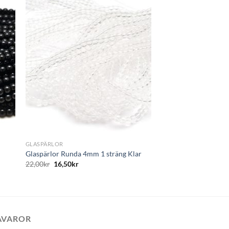
ägg
Lägg
till i
tan
önskelistan
+
GLASPÄRLOR
Glaspärlor Runda 4mm 1 sträng Klar
22,00
kr
16,50
kr
AVAROR