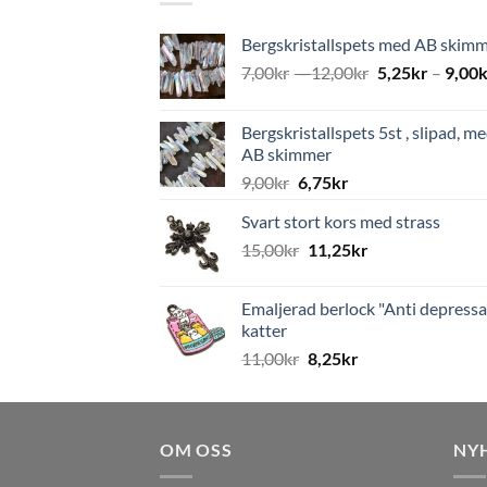
Bergskristallspets med AB skim
7,00
kr
–
12,00
kr
5,25
kr
–
9,00
k
Bergskristallspets 5st , slipad, m
AB skimmer
9,00
kr
6,75
kr
Svart stort kors med strass
15,00
kr
11,25
kr
Emaljerad berlock "Anti depressa
katter
11,00
kr
8,25
kr
OM OSS
NY