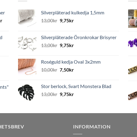
mer
Silverpläterad kulkedja 1,5mm
r
13,00
kr
9,75
kr
ed
Silverpläterade Öronkrokar Brisyrer
13,00
kr
9,75
kr
Roséguld kedja Oval 3x2mm
10,00
kr
7,50
kr
Stor berlock, Svart Monstera Blad
nts"
13,00
kr
9,75
kr
HETSBREV
INFORMATION