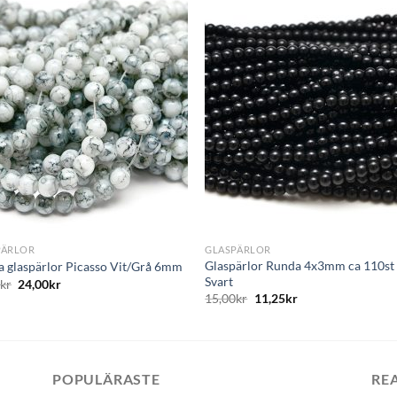
Lägg
L
till i
till i
önskelistan
önskelis
+
PÄRLOR
GLASPÄRLOR
Glaspärlor Runda 4x3mm ca 110st
 glaspärlor Picasso Vit/Grå 6mm
Svart
0
kr
24,00
kr
15,00
kr
11,25
kr
POPULÄRASTE
RE