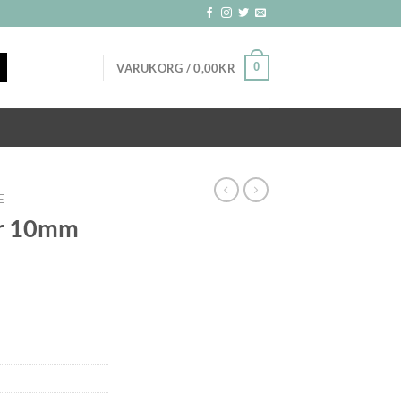
0
VARUKORG /
0,00
KR
E
or 10mm