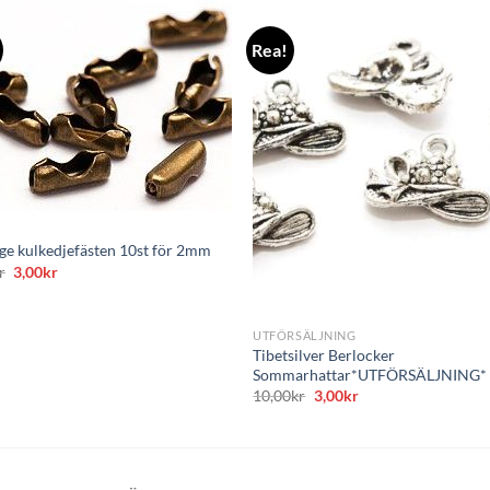
Rea!
ge kulkedjefästen 10st för 2mm
Det
Det
r
3,00
kr
ursprungliga
nuvarande
+
priset
priset
var:
är:
9,00kr.
3,00kr.
UTFÖRSÄLJNING
Tibetsilver Berlocker
Sommarhattar*UTFÖRSÄLJNING*
Det
Det
10,00
kr
3,00
kr
ursprungliga
nuvarande
priset
priset
var:
är:
10,00kr.
3,00kr.