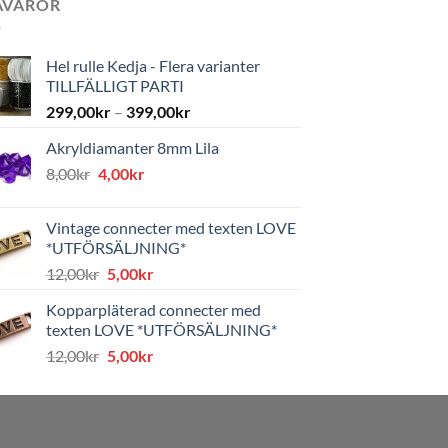
AVAROR
Hel rulle Kedja - Flera varianter
TILLFÄLLIGT PARTI
299,00
kr
–
399,00
kr
Akryldiamanter 8mm Lila
Det
Det
8,00
kr
4,00
kr
ursprungliga
nuvarande
priset
priset
Vintage connecter med texten LOVE
var:
är:
*UTFÖRSÄLJNING*
8,00kr.
4,00kr.
Det
Det
12,00
kr
5,00
kr
ursprungliga
nuvarande
Kopparpläterad connecter med
priset
priset
texten LOVE *UTFÖRSÄLJNING*
var:
är:
Det
Det
12,00
kr
5,00
kr
12,00kr.
5,00kr.
ursprungliga
nuvarande
priset
priset
var:
är:
12,00kr.
5,00kr.