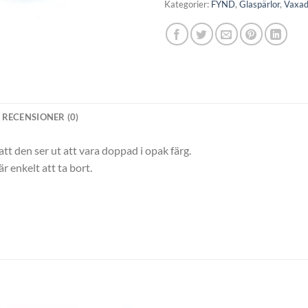
11,00kr.
3,00k
Kategorier:
FYND
,
Glaspärlor
,
Vaxa
RECENSIONER (0)
t den ser ut att vara doppad i opak färg.
 enkelt att ta bort.