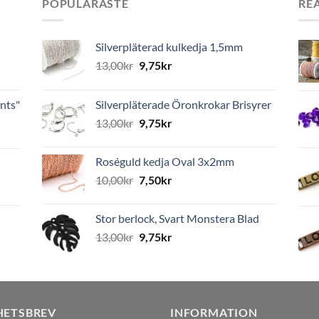
POPULÄRASTE
RE
Silverpläterad kulkedja 1,5mm
13,00
kr
9,75
kr
nts"
Silverpläterade Öronkrokar Brisyrer
13,00
kr
9,75
kr
Roséguld kedja Oval 3x2mm
10,00
kr
7,50
kr
Stor berlock, Svart Monstera Blad
13,00
kr
9,75
kr
HETSBREV
INFORMATION