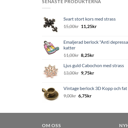
SENASTE PRODUKTERNA
Svart stort kors med strass
15,00
kr
11,25
kr
Emaljerad berlock "Anti depressa
katter
11,00
kr
8,25
kr
Ljus guld Cabochon med strass
13,00
kr
9,75
kr
Vintage berlock 3D Kopp och fat
9,00
kr
6,75
kr
OM OSS
NY