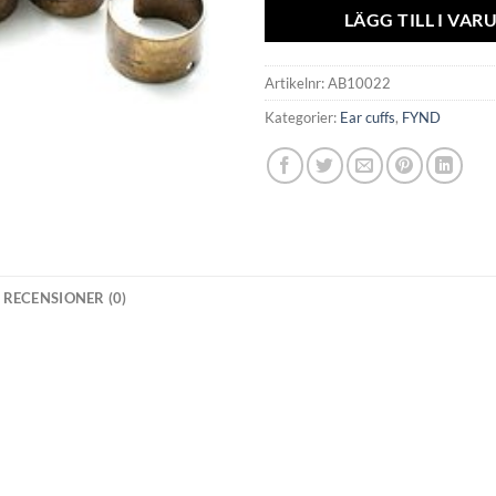
64,00kr.
14,
LÄGG TILL I VA
Artikelnr:
AB10022
Kategorier:
Ear cuffs
,
FYND
RECENSIONER (0)