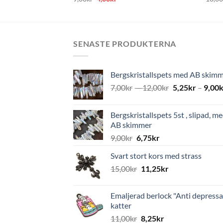
ursprungliga
nuvarande
priset
priset
var:
är:
9,00kr.
4,00kr.
SENASTE PRODUKTERNA
Bergskristallspets med AB skim
7,00
kr
–
12,00
kr
5,25
kr
–
9,00
k
Bergskristallspets 5st , slipad, m
AB skimmer
9,00
kr
6,75
kr
Svart stort kors med strass
15,00
kr
11,25
kr
Emaljerad berlock "Anti depressa
katter
11,00
kr
8,25
kr