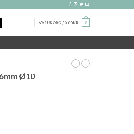
0
VARUKORG /
0,00
KR
fs 6mm Ø10
ga
arande
et
ck mängd