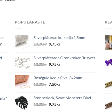
POPULÄRASTE
RE
mer
Silverpläterad kulkedja 1,5mm
r
13,00
kr
9,75
kr
ed
Silverpläterade Öronkrokar Brisyrer
13,00
kr
9,75
kr
Roséguld kedja Oval 3x2mm
10,00
kr
7,50
kr
Stor berlock, Svart Monstera Blad
nts"
13,00
kr
9,75
kr