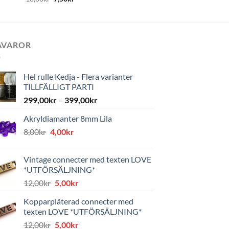
AVAROR
Hel rulle Kedja - Flera varianter
TILLFÄLLIGT PARTI
299,00
kr
–
399,00
kr
Akryldiamanter 8mm Lila
Det
Det
8,00
kr
4,00
kr
ursprungliga
nuvarande
priset
priset
Vintage connecter med texten LOVE
var:
är:
*UTFÖRSÄLJNING*
8,00kr.
4,00kr.
Det
Det
12,00
kr
5,00
kr
ursprungliga
nuvarande
Kopparpläterad connecter med
priset
priset
texten LOVE *UTFÖRSÄLJNING*
var:
är:
Det
Det
12,00
kr
5,00
kr
12,00kr.
5,00kr.